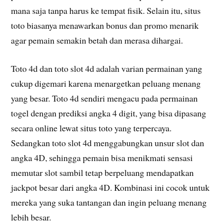
mana saja tanpa harus ke tempat fisik. Selain itu, situs
toto biasanya menawarkan bonus dan promo menarik
agar pemain semakin betah dan merasa dihargai.
Toto 4d dan toto slot 4d adalah varian permainan yang
cukup digemari karena menargetkan peluang menang
yang besar. Toto 4d sendiri mengacu pada permainan
togel dengan prediksi angka 4 digit, yang bisa dipasang
secara online lewat situs toto yang terpercaya.
Sedangkan toto slot 4d menggabungkan unsur slot dan
angka 4D, sehingga pemain bisa menikmati sensasi
memutar slot sambil tetap berpeluang mendapatkan
jackpot besar dari angka 4D. Kombinasi ini cocok untuk
mereka yang suka tantangan dan ingin peluang menang
lebih besar.