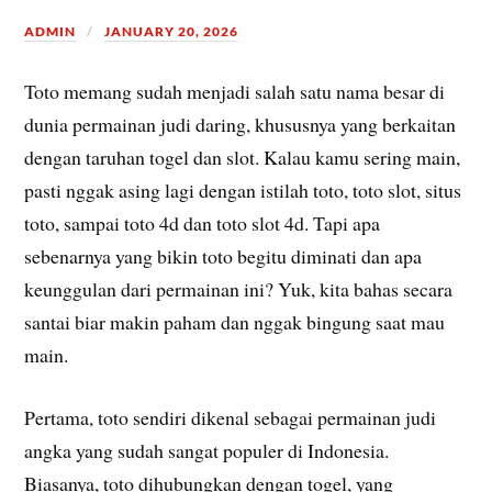
ADMIN
JANUARY 20, 2026
Toto memang sudah menjadi salah satu nama besar di
dunia permainan judi daring, khususnya yang berkaitan
dengan taruhan togel dan slot. Kalau kamu sering main,
pasti nggak asing lagi dengan istilah toto, toto slot, situs
toto, sampai toto 4d dan toto slot 4d. Tapi apa
sebenarnya yang bikin toto begitu diminati dan apa
keunggulan dari permainan ini? Yuk, kita bahas secara
santai biar makin paham dan nggak bingung saat mau
main.
Pertama, toto sendiri dikenal sebagai permainan judi
angka yang sudah sangat populer di Indonesia.
Biasanya, toto dihubungkan dengan togel, yang