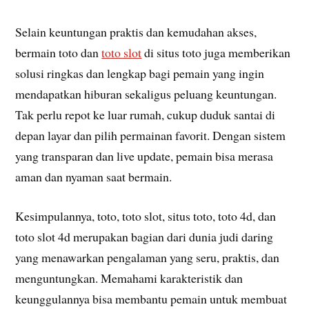
Selain keuntungan praktis dan kemudahan akses,
bermain toto dan
toto slot
di situs toto juga memberikan
solusi ringkas dan lengkap bagi pemain yang ingin
mendapatkan hiburan sekaligus peluang keuntungan.
Tak perlu repot ke luar rumah, cukup duduk santai di
depan layar dan pilih permainan favorit. Dengan sistem
yang transparan dan live update, pemain bisa merasa
aman dan nyaman saat bermain.
Kesimpulannya, toto, toto slot, situs toto, toto 4d, dan
toto slot 4d merupakan bagian dari dunia judi daring
yang menawarkan pengalaman yang seru, praktis, dan
menguntungkan. Memahami karakteristik dan
keunggulannya bisa membantu pemain untuk membuat