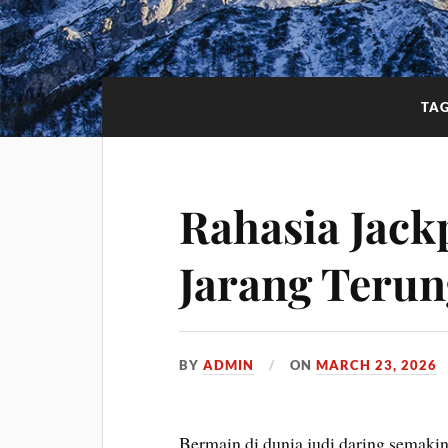
TA
Rahasia Jack
Jarang Teru
BY
ADMIN
ON
MARCH 23, 2026
Bermain di dunia judi daring semak