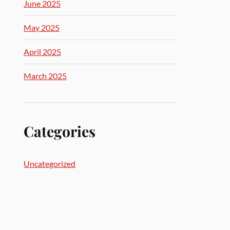
June 2025
May 2025
April 2025
March 2025
Categories
Uncategorized