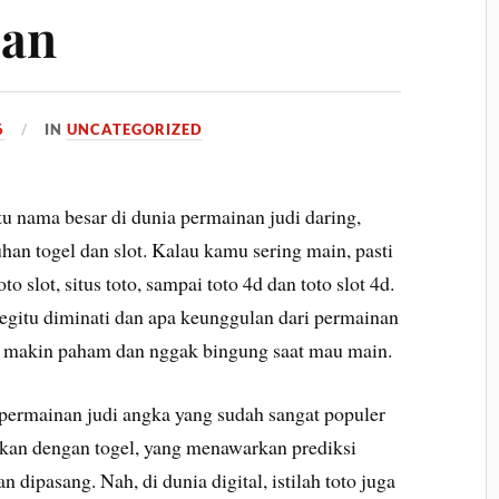
uan
6
IN
UNCATEGORIZED
u nama besar di dunia permainan judi daring,
han togel dan slot. Kalau kamu sering main, pasti
to slot, situs toto, sampai toto 4d dan toto slot 4d.
begitu diminati dan apa keunggulan dari permainan
iar makin paham dan nggak bingung saat mau main.
i permainan judi angka yang sudah sangat populer
gkan dengan togel, yang menawarkan prediksi
 dipasang. Nah, di dunia digital, istilah toto juga