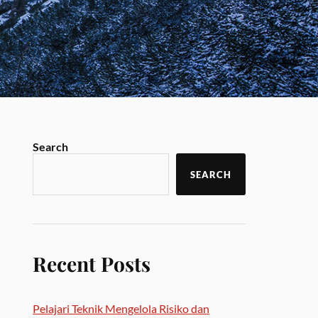
Search
SEARCH
Recent Posts
Pelajari Teknik Mengelola Risiko dan