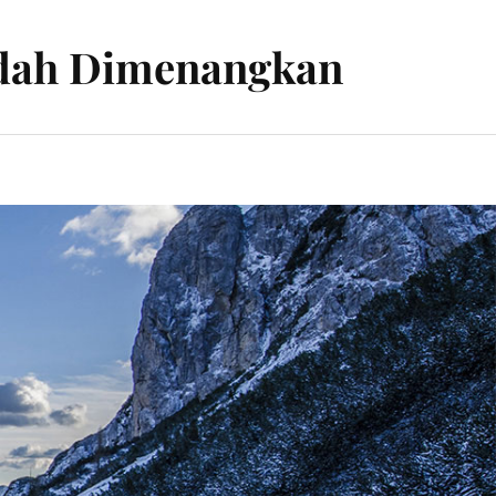
udah Dimenangkan