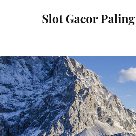
Slot Gacor Pali