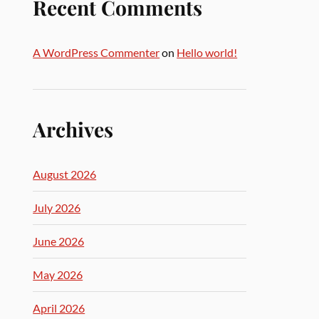
Recent Comments
A WordPress Commenter
on
Hello world!
Archives
August 2026
July 2026
June 2026
May 2026
April 2026