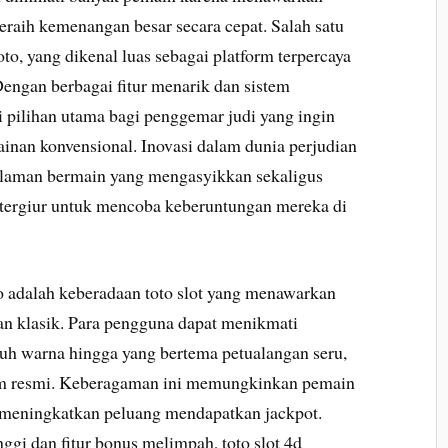
meraih kemenangan besar secara cepat. Salah satu
to, yang dikenal luas sebagai platform terpercaya
Dengan berbagai fitur menarik dan sistem
i pilihan utama bagi penggemar judi yang ingin
inan konvensional. Inovasi dalam dunia perjudian
laman bermain yang mengasyikkan sekaligus
tergiur untuk mencoba keberuntungan mereka di
o adalah keberadaan toto slot yang menawarkan
an klasik. Para pengguna dapat menikmati
nuh warna hingga yang bertema petualangan seru,
orm resmi. Keberagaman ini memungkinkan pemain
 meningkatkan peluang mendapatkan jackpot.
nggi dan fitur bonus melimpah, toto slot 4d