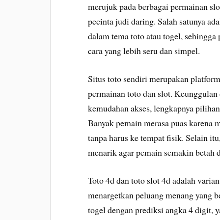
merujuk pada berbagai permainan slo
pecinta judi daring. Salah satunya ada
dalam tema toto atau togel, sehingga
cara yang lebih seru dan simpel.
Situs toto sendiri merupakan platfor
permainan toto dan slot. Keunggulan da
kemudahan akses, lengkapnya pilihan
Banyak pemain merasa puas karena me
tanpa harus ke tempat fisik. Selain i
menarik agar pemain semakin betah d
Toto 4d dan toto slot 4d adalah vari
menargetkan peluang menang yang be
togel dengan prediksi angka 4 digit, y