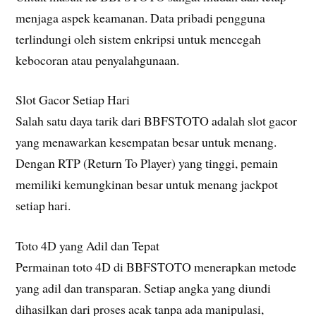
menjaga aspek keamanan. Data pribadi pengguna
terlindungi oleh sistem enkripsi untuk mencegah
kebocoran atau penyalahgunaan.
Slot Gacor Setiap Hari
Salah satu daya tarik dari BBFSTOTO adalah slot gacor
yang menawarkan kesempatan besar untuk menang.
Dengan RTP (Return To Player) yang tinggi, pemain
memiliki kemungkinan besar untuk menang jackpot
setiap hari.
Toto 4D yang Adil dan Tepat
Permainan toto 4D di BBFSTOTO menerapkan metode
yang adil dan transparan. Setiap angka yang diundi
dihasilkan dari proses acak tanpa ada manipulasi,