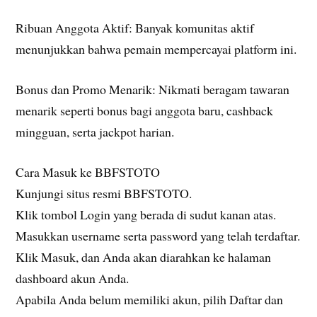
Ribuan Anggota Aktif: Banyak komunitas aktif
menunjukkan bahwa pemain mempercayai platform ini.
Bonus dan Promo Menarik: Nikmati beragam tawaran
menarik seperti bonus bagi anggota baru, cashback
mingguan, serta jackpot harian.
Cara Masuk ke BBFSTOTO
Kunjungi situs resmi BBFSTOTO.
Klik tombol Login yang berada di sudut kanan atas.
Masukkan username serta password yang telah terdaftar.
Klik Masuk, dan Anda akan diarahkan ke halaman
dashboard akun Anda.
Apabila Anda belum memiliki akun, pilih Daftar dan