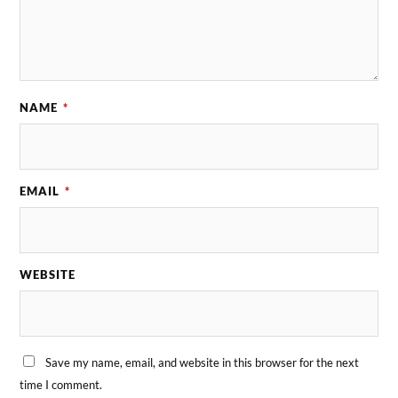
NAME
*
EMAIL
*
WEBSITE
Save my name, email, and website in this browser for the next
time I comment.