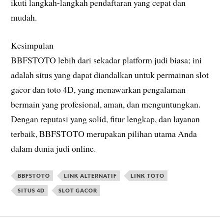
ikuti langkah-langkah pendaftaran yang cepat dan
mudah.
Kesimpulan
BBFSTOTO lebih dari sekadar platform judi biasa; ini
adalah situs yang dapat diandalkan untuk permainan slot
gacor dan toto 4D, yang menawarkan pengalaman
bermain yang profesional, aman, dan menguntungkan.
Dengan reputasi yang solid, fitur lengkap, dan layanan
terbaik, BBFSTOTO merupakan pilihan utama Anda
dalam dunia judi online.
BBFSTOTO
LINK ALTERNATIF
LINK TOTO
SITUS 4D
SLOT GACOR