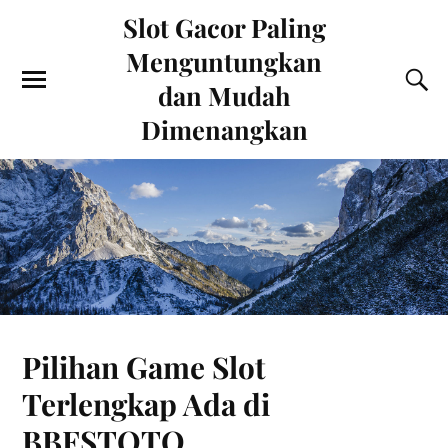
Slot Gacor Paling
Menguntungkan
dan Mudah
Dimenangkan
Pilihan Game Slot
Terlengkap Ada di
BBFSTOTO