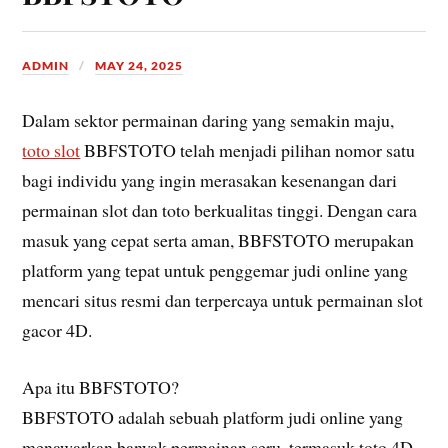
ADMIN
MAY 24, 2025
Dalam sektor permainan daring yang semakin maju,
toto slot
BBFSTOTO telah menjadi pilihan nomor satu
bagi individu yang ingin merasakan kesenangan dari
permainan slot dan toto berkualitas tinggi. Dengan cara
masuk yang cepat serta aman, BBFSTOTO merupakan
platform yang tepat untuk penggemar judi online yang
mencari situs resmi dan terpercaya untuk permainan slot
gacor 4D.
Apa itu BBFSTOTO?
BBFSTOTO adalah sebuah platform judi online yang
menawarkan banyak permainan seru, termasuk toto 4D,