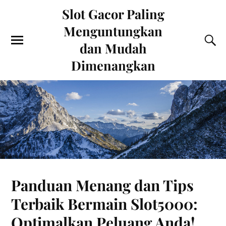
Slot Gacor Paling
Menguntungkan
dan Mudah
Dimenangkan
Panduan Menang dan Tips
Terbaik Bermain Slot5000:
Optimalkan Peluang Anda!