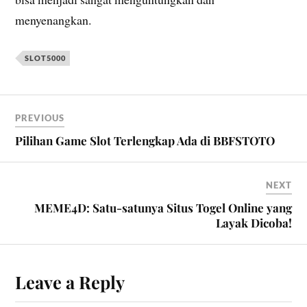
menyenangkan.
SLOT5000
PREVIOUS
Pilihan Game Slot Terlengkap Ada di BBFSTOTO
NEXT
MEME4D: Satu-satunya Situs Togel Online yang
Layak Dicoba!
Leave a Reply