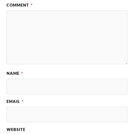
COMMENT
*
NAME
*
EMAIL
*
WEBSITE