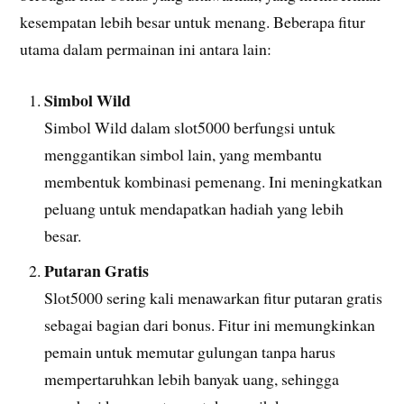
kesempatan lebih besar untuk menang. Beberapa fitur
utama dalam permainan ini antara lain:
Simbol Wild
Simbol Wild dalam slot5000 berfungsi untuk
menggantikan simbol lain, yang membantu
membentuk kombinasi pemenang. Ini meningkatkan
peluang untuk mendapatkan hadiah yang lebih
besar.
Putaran Gratis
Slot5000 sering kali menawarkan fitur putaran gratis
sebagai bagian dari bonus. Fitur ini memungkinkan
pemain untuk memutar gulungan tanpa harus
mempertaruhkan lebih banyak uang, sehingga