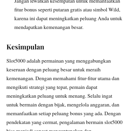
Jangan lewatkan kesempatan untuk memanfaatkan
fitur bonus seperti putaran gratis atau simbol Wild,
karena ini dapat meningkatkan peluang Anda untuk
mendapatkan kemenangan besar.
Kesimpulan
Slot5000 adalah permainan yang menggabungkan
keseruan dengan peluang besar untuk meraih
kemenangan. Dengan memahami fitur-fitur utama dan
mengikuti strategi yang tepat, pemain dapat
meningkatkan peluang untuk menang. Selalu ingat
untuk bermain dengan bijak, mengelola anggaran, dan
memanfaatkan setiap peluang bonus yang ada. Dengan
pendekatan yang cermat, pengalaman bermain slot5000
bisa menjadi sangat menguntungkan dan