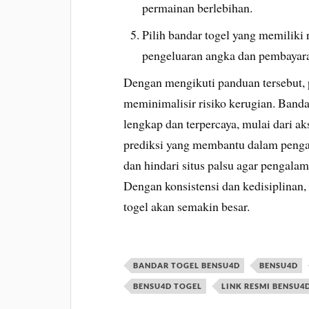
permainan berlebihan.
Pilih bandar togel yang memiliki 
pengeluaran angka dan pembayar
Dengan mengikuti panduan tersebut,
meminimalisir risiko kerugian. Band
lengkap dan terpercaya, mulai dari aks
prediksi yang membantu dalam penga
dan hindari situs palsu agar pengal
Dengan konsistensi dan kedisiplinan
togel akan semakin besar.
BANDAR TOGEL BENSU4D
BENSU4D
BENSU4D TOGEL
LINK RESMI BENSU4