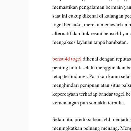
memastikan pengalaman bermain yan
saat ini cukup dikenal di kalangan pe
togel bensu4d, mereka menawarkan b
alternatif dan link resmi bensu4d yan
mengakses layanan tanpa hambatan.
bensu4d togel
dikenal dengan reputas
penting untuk selalu menggunakan be
tetap terlindungi. Pastikan kamu sel
menghindari penipuan atau situs pals
kepercayaan terhadap bandar togel be
kemenangan pun semakin terbuka.
Selain itu, prediksi bensu4d menjadi s
meningkatkan peluang menang. Mengg