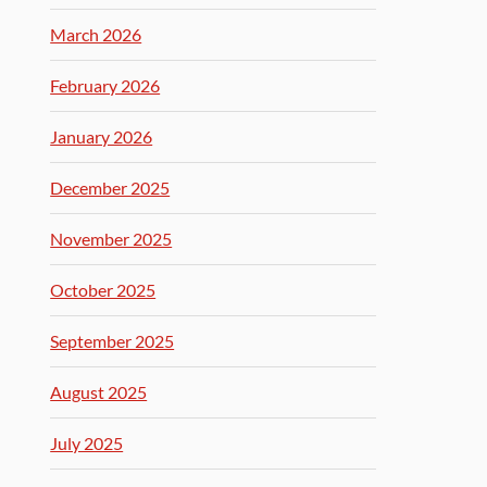
March 2026
February 2026
January 2026
December 2025
November 2025
October 2025
September 2025
August 2025
July 2025