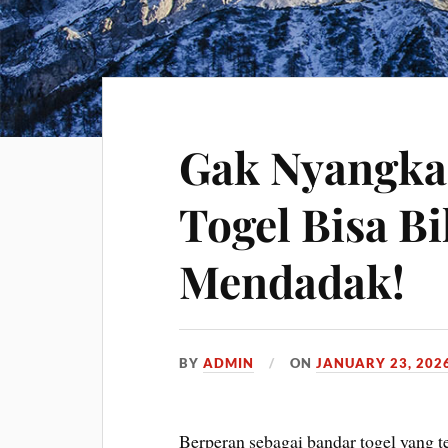
Gak Nyangka!
Togel Bisa B
Mendadak!
BY
ADMIN
ON
JANUARY 23, 202
Berperan sebagai bandar togel yang t