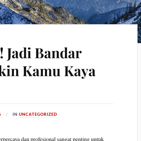
 Jadi Bandar
ikin Kamu Kaya
6
IN
UNCATEGORIZED
erpercaya dan profesional sangat penting untuk