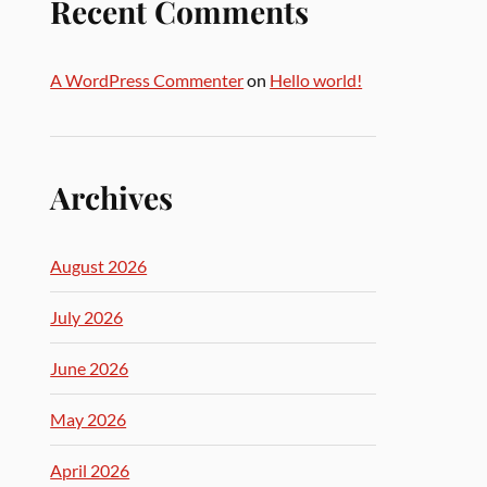
Recent Comments
A WordPress Commenter
on
Hello world!
Archives
August 2026
July 2026
June 2026
May 2026
April 2026