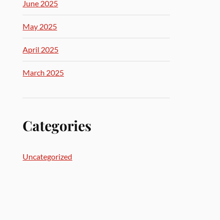
June 2025
May 2025
April 2025
March 2025
Categories
Uncategorized