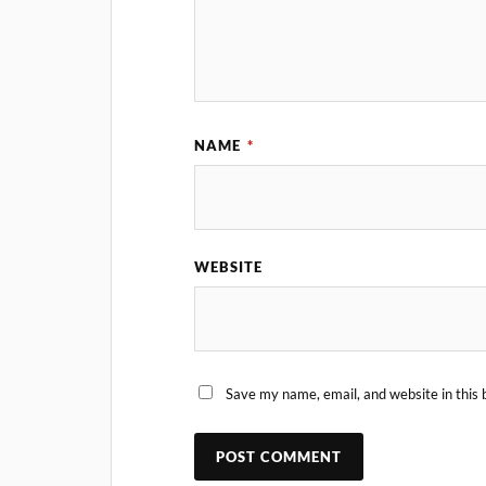
NAME
*
WEBSITE
Save my name, email, and website in this 