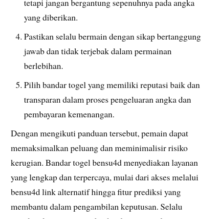
tetapi jangan bergantung sepenuhnya pada angka
yang diberikan.
Pastikan selalu bermain dengan sikap bertanggung
jawab dan tidak terjebak dalam permainan
berlebihan.
Pilih bandar togel yang memiliki reputasi baik dan
transparan dalam proses pengeluaran angka dan
pembayaran kemenangan.
Dengan mengikuti panduan tersebut, pemain dapat
memaksimalkan peluang dan meminimalisir risiko
kerugian. Bandar togel bensu4d menyediakan layanan
yang lengkap dan terpercaya, mulai dari akses melalui
bensu4d link alternatif hingga fitur prediksi yang
membantu dalam pengambilan keputusan. Selalu