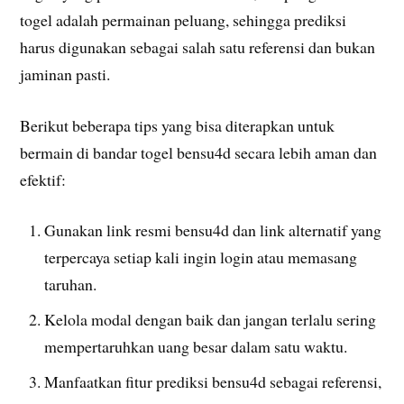
togel adalah permainan peluang, sehingga prediksi
harus digunakan sebagai salah satu referensi dan bukan
jaminan pasti.
Berikut beberapa tips yang bisa diterapkan untuk
bermain di bandar togel bensu4d secara lebih aman dan
efektif:
Gunakan link resmi bensu4d dan link alternatif yang
terpercaya setiap kali ingin login atau memasang
taruhan.
Kelola modal dengan baik dan jangan terlalu sering
mempertaruhkan uang besar dalam satu waktu.
Manfaatkan fitur prediksi bensu4d sebagai referensi,