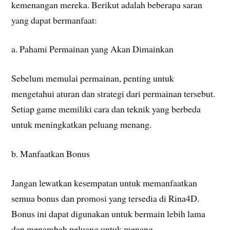
kemenangan mereka. Berikut adalah beberapa saran
yang dapat bermanfaat:
a. Pahami Permainan yang Akan Dimainkan
Sebelum memulai permainan, penting untuk
mengetahui aturan dan strategi dari permainan tersebut.
Setiap game memiliki cara dan teknik yang berbeda
untuk meningkatkan peluang menang.
b. Manfaatkan Bonus
Jangan lewatkan kesempatan untuk memanfaatkan
semua bonus dan promosi yang tersedia di Rina4D.
Bonus ini dapat digunakan untuk bermain lebih lama
dan menambah peluang untuk menang.