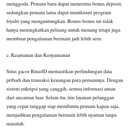
menggoda. Pemain baru dapat menerima bonus deposit,
sedangkan pemain lama dapat menikmati program
loyalti yang menguntungkan. Bonus-bonus ini tidak
hanya meningkatkan peluang untuk menang tetapi juga
membuat pengalaman bermain jadi lebih seru.
c. Keamanan dan Kenyamanan
Situs gacor Rina4D memastikan perlindungan data
pribadi dan transaksi keuangan para pemainnya. Dengan
sistem enkripsi yang canggih, semua informasi aman
dari ancaman luar. Selain itu, tim layanan pelanggan
yang cepat tanggap siap membantu pemain kapan saja,
menjadikan pengalaman bermain lebih nyaman tanpa
masalah.