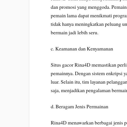
dan promosi yang menggoda. Pemain 
pemain lama dapat menikmati progra
tidak hanya meningkatkan peluang u
bermain jadi lebih seru.
c. Keamanan dan Kenyamanan
Situs gacor Rina4D memastikan perli
pemainnya. Dengan sistem enkripsi y
luar. Selain itu, tim layanan pelang
saja, menjadikan pengalaman bermain
d. Beragam Jenis Permainan
Rina4D menawarkan berbagai jenis pe