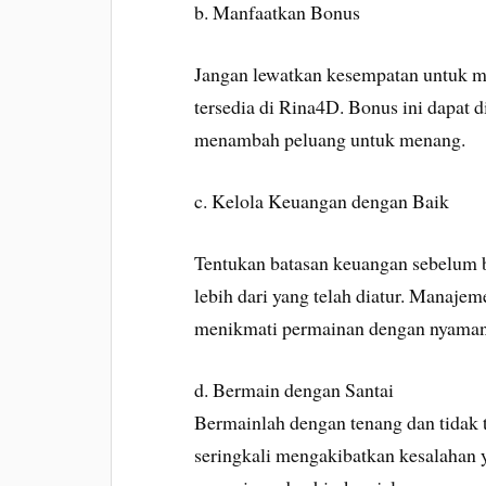
b. Manfaatkan Bonus
Jangan lewatkan kesempatan untuk 
tersedia di Rina4D. Bonus ini dapat 
menambah peluang untuk menang.
c. Kelola Keuangan dengan Baik
Tentukan batasan keuangan sebelum 
lebih dari yang telah diatur. Manaje
menikmati permainan dengan nyaman
d. Bermain dengan Santai
Bermainlah dengan tenang dan tidak 
seringkali mengakibatkan kesalahan 