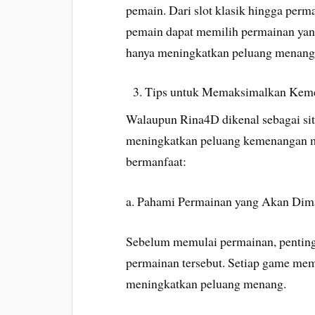
pemain. Dari slot klasik hingga perma
pemain dapat memilih permainan yang 
hanya meningkatkan peluang menang 
Tips untuk Memaksimalkan Kem
Walaupun Rina4D dikenal sebagai situ
meningkatkan peluang kemenangan me
bermanfaat:
a. Pahami Permainan yang Akan Dim
Sebelum memulai permainan, penting 
permainan tersebut. Setiap game memi
meningkatkan peluang menang.