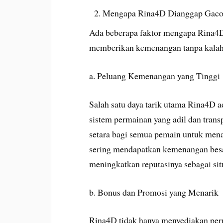
Mengapa Rina4D Dianggap Gaco
Ada beberapa faktor mengapa Rina4D
memberikan kemenangan tanpa kalah
a. Peluang Kemenangan yang Tinggi
Salah satu daya tarik utama Rina4D 
sistem permainan yang adil dan tra
setara bagi semua pemain untuk me
sering mendapatkan kemenangan besar 
meningkatkan reputasinya sebagai sit
b. Bonus dan Promosi yang Menarik
Rina4D tidak hanya menyediakan perm