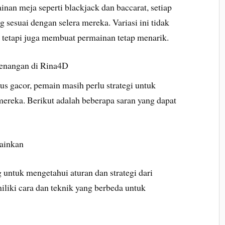
inan meja seperti blackjack dan baccarat, setiap
sesuai dengan selera mereka. Variasi ini tidak
tetapi juga membuat permainan tetap menarik.
enangan di Rina4D
s gacor, pemain masih perlu strategi untuk
reka. Berikut adalah beberapa saran yang dapat
ainkan
untuk mengetahui aturan dan strategi dari
liki cara dan teknik yang berbeda untuk