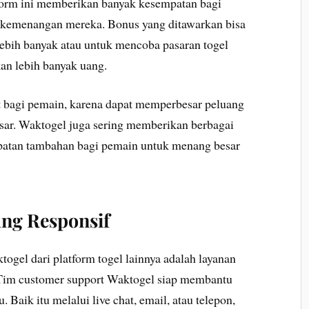
atform ini memberikan banyak kesempatan bagi
 kemenangan mereka. Bonus yang ditawarkan bisa
ebih banyak atau untuk mencoba pasaran togel
an lebih banyak uang.
at bagi pemain, karena dapat memperbesar peluang
ar. Waktogel juga sering memberikan berbagai
patan tambahan bagi pemain untuk menang besar
ng Responsif
gel dari platform togel lainnya adalah layanan
 Tim customer support Waktogel siap membantu
 Baik itu melalui live chat, email, atau telepon,