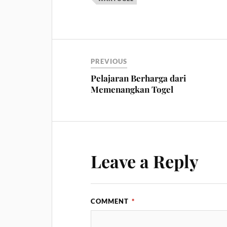
PREVIOUS
Pelajaran Berharga dari
Memenangkan Togel
Leave a Reply
COMMENT
*