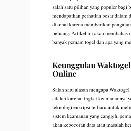
salah satu pilihan yang populer bagi 
mendapatkan perhatian besar dalam d
dikenal karena memberikan pengalam
peluang. Artikel ini akan membahas 
banyak pemain togel dan apa yang me
Keunggulan Waktogel 
Online
Salah satu alasan mengapa Waktogel 
adalah karena tingkat keamanannya y
teknologi enkripsi terbaru untuk mel
sistem keamanan yang canggih, pemai
akan kebocoran data atau masalah kea