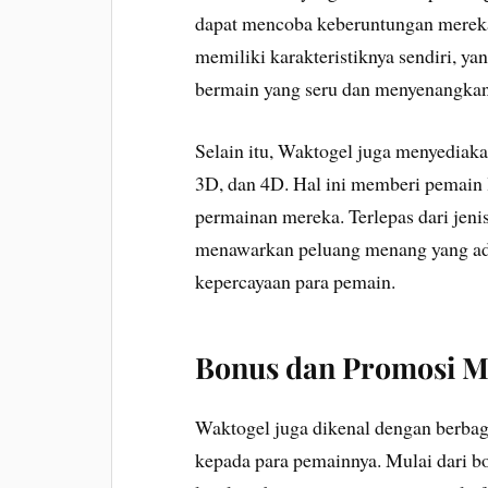
dapat mencoba keberuntungan mereka 
memiliki karakteristiknya sendiri, y
bermain yang seru dan menyenangkan
Selain itu, Waktogel juga menyediaka
3D, dan 4D. Hal ini memberi pemain 
permainan mereka. Terlepas dari jenis
menawarkan peluang menang yang adi
kepercayaan para pemain.
Bonus dan Promosi M
Waktogel juga dikenal dengan berba
kepada para pemainnya. Mulai dari 