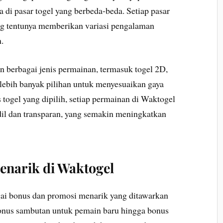
di pasar togel yang berbeda-beda. Setiap pasar
ang tentunya memberikan variasi pengalaman
.
n berbagai jenis permainan, termasuk togel 2D,
lebih banyak pilihan untuk menyesuaikan gaya
 togel yang dipilih, setiap permainan di Waktogel
l dan transparan, yang semakin meningkatkan
enarik di Waktogel
gai bonus dan promosi menarik yang ditawarkan
bonus sambutan untuk pemain baru hingga bonus