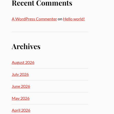
Recent Comments
A WordPress Commenter
on
Hello world!
Archives
August 2026
July 2026
June 2026
May 2026
April 2026