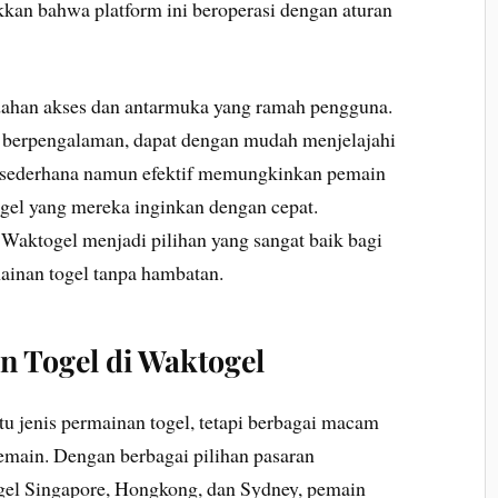
kkan bahwa platform ini beroperasi dengan aturan
ahan akses dan antarmuka yang ramah pengguna.
 berpengalaman, dapat dengan mudah menjelajahi
ang sederhana namun efektif memungkinkan pemain
gel yang mereka inginkan dengan cepat.
 Waktogel menjadi pilihan yang sangat baik bagi
ainan togel tanpa hambatan.
n Togel di Waktogel
u jenis permainan togel, tetapi berbagai macam
pemain. Dengan berbagai pilihan pasaran
 togel Singapore, Hongkong, dan Sydney, pemain