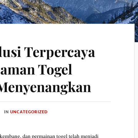
lusi Terpercaya
laman Togel
 Menyenangkan
IN
UNCATEGORIZED
rkembang, dan permainan togel telah menjadi