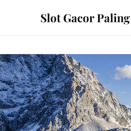
Slot Gacor Pali