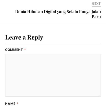
NEXT
Dunia Hiburan Digital yang Selalu Punya Jalan
Baru
Leave a Reply
COMMENT
*
NAME
*