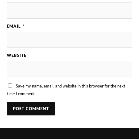
EMAIL
*
WEBSITE
Save my name, email, and website in this browser for the next
time I comment.