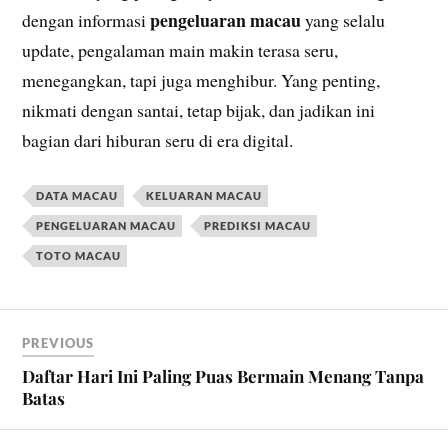
pengeluaran macau
dengan informasi
yang selalu
update, pengalaman main makin terasa seru,
menegangkan, tapi juga menghibur. Yang penting,
nikmati dengan santai, tetap bijak, dan jadikan ini
bagian dari hiburan seru di era digital.
DATA MACAU
KELUARAN MACAU
PENGELUARAN MACAU
PREDIKSI MACAU
TOTO MACAU
PREVIOUS
Daftar Hari Ini Paling Puas Bermain Menang Tanpa
Batas