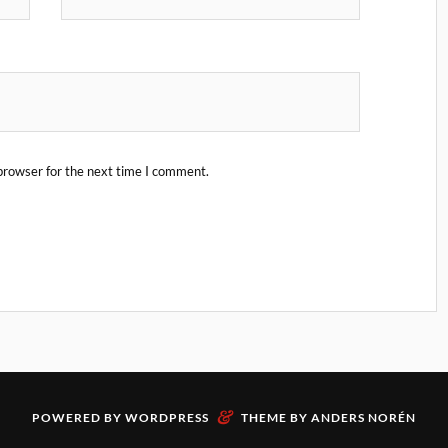
browser for the next time I comment.
&
POWERED BY
WORDPRESS
THEME BY
ANDERS NORÉN