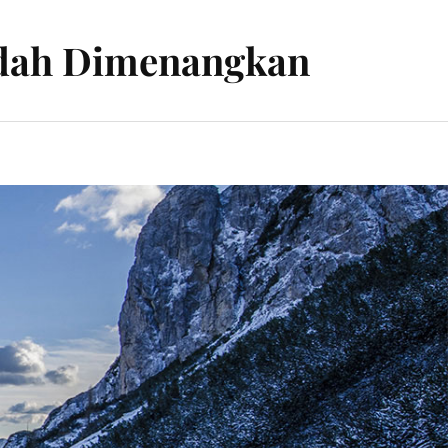
udah Dimenangkan