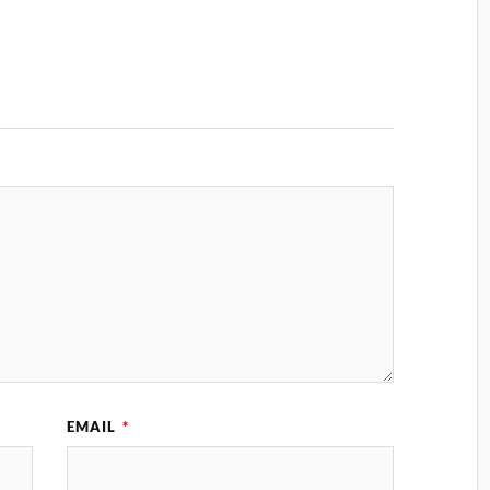
EMAIL
*