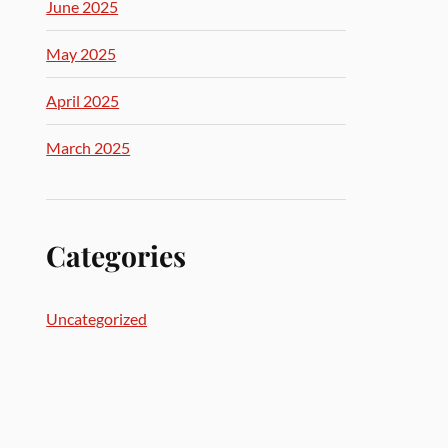
June 2025
May 2025
April 2025
March 2025
Categories
Uncategorized