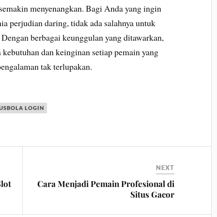
semakin menyenangkan. Bagi Anda yang ingin
a perjudian daring, tidak ada salahnya untuk
 Dengan berbagai keunggulan yang ditawarkan,
 kebutuhan dan keinginan setiap pemain yang
engalaman tak terlupakan.
USBOLA LOGIN
NEXT
lot
Cara Menjadi Pemain Profesional di
Situs Gacor