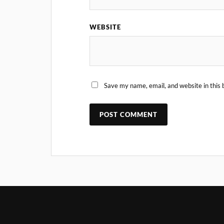
WEBSITE
Save my name, email, and website in this 