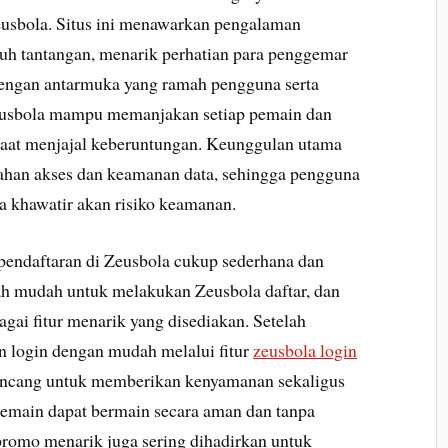
Zeusbola. Situs ini menawarkan pengalaman
h tantangan, menarik perhatian para penggemar
 Dengan antarmuka yang ramah pengguna serta
Zeusbola mampu memanjakan setiap pemain dan
aat menjajal keberuntungan. Keunggulan utama
udahan akses dan keamanan data, sehingga pengguna
a khawatir akan risiko keamanan.
 pendaftaran di Zeusbola cukup sederhana dan
ah mudah untuk melakukan Zeusbola daftar, dan
ai fitur menarik yang disediakan. Setelah
 login dengan mudah melalui fitur
zeusbola login
irancang untuk memberikan kenyamanan sekaligus
 pemain dapat bermain secara aman dan tanpa
promo menarik juga sering dihadirkan untuk