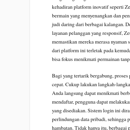
kehadiran platform inovatif seperti 
bermain yang menyenangkan dan penu
judi daring dari berbagai kalangan.
layanan pelanggan yang responsif, 
memastikan mereka merasa nyaman s
dari platform ini terletak pada kem
bisa fokus menikmati permainan tanp
Bagi yang tertarik bergabung, proses
cepat. Cukup lakukan langkah-langk
Anda langsung dapat menikmati berbag
mendaftar, pengguna dapat melakukan
yang disediakan. Sistem login ini d
perlindungan data pribadi, sehingga
hambatan. Tidak hanya itu, berbagai 