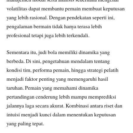
volatilitas dapat membantu pemain membuat keputusan
yang lebih rasional. Dengan pendekatan seperti ini,
pengalaman bermain tidak hanya terasa lebih
profesional tetapi juga lebih terkendali.
Sementara itu, judi bola memiliki dinamika yang
berbeda. Di sini, pengetahuan mendalam tentang
kondisi tim, performa pemain, hingga strategi pelatih
menjadi faktor penting yang memengaruhi hasil
taruhan. Pemain yang memahami dinamika
pertandingan cenderung lebih mampu memprediksi
jalannya laga secara akurat. Kombinasi antara riset dan
intuisi menjadi kunci dalam menentukan keputusan
yang paling tepat.