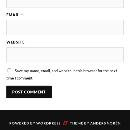
EMAIL
*
WEBSITE
Save my name, email, and website in this browser for the next
time I comment.
&
POWERED BY
WORDPRESS
THEME BY
ANDERS NORÉN