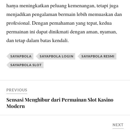
hanya meningkatkan peluang kemenangan, tetapi juga
menjadikan pengalaman bermain lebih memuaskan dan
profesional. Dengan pemahaman yang tepat, kedua
permainan ini dapat dinikmati dengan aman, nyaman,
dan tetap dalam batas kendali.
SAYAPBOLA
SAYAPBOLA LOGIN
SAYAPBOLA RESMI
SAYAPBOLA SLOT
PREVIOUS
Sensasi Menghibur dari Permainan Slot Kasino
Modern
NEXT