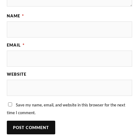
NAME
*
EMAIL
*
WEBSITE
Save my name, email, and website in this browser for the next
time I comment.