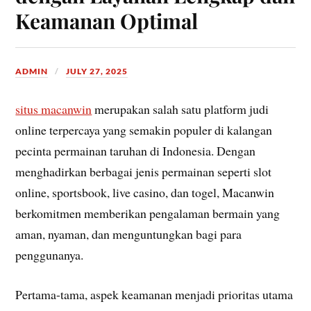
Keamanan Optimal
ADMIN
JULY 27, 2025
situs macanwin
merupakan salah satu platform judi
online terpercaya yang semakin populer di kalangan
pecinta permainan taruhan di Indonesia. Dengan
menghadirkan berbagai jenis permainan seperti slot
online, sportsbook, live casino, dan togel, Macanwin
berkomitmen memberikan pengalaman bermain yang
aman, nyaman, dan menguntungkan bagi para
penggunanya.
Pertama-tama, aspek keamanan menjadi prioritas utama