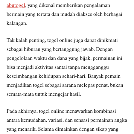
abutogel
, yang dikenal memberikan pengalaman
bermain yang tertata dan mudah diakses oleh berbagai
kalangan.
Tak kalah penting, togel online juga dapat dinikmati
sebagai hiburan yang bertanggung jawab. Dengan
pengelolaan waktu dan dana yang bijak, permainan ini
bisa menjadi aktivitas santai tanpa mengganggu
keseimbangan kehidupan sehari-hari. Banyak pemain
menjadikan togel sebagai sarana melepas penat, bukan
semata-mata untuk mengejar hasil.
Pada akhirnya, togel online menawarkan kombinasi
antara kemudahan, variasi, dan sensasi permainan angka
yang menarik. Selama dimainkan dengan sikap yang