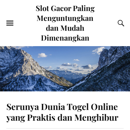
Slot Gacor Paling
Menguntungkan
dan Mudah
Dimenangkan
Serunya Dunia Togel Online
yang Praktis dan Menghibur