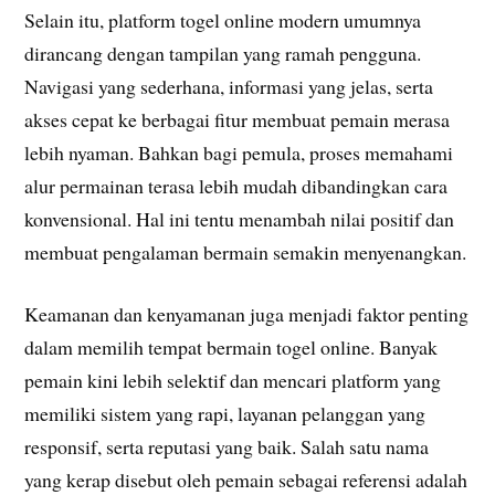
Selain itu, platform togel online modern umumnya
dirancang dengan tampilan yang ramah pengguna.
Navigasi yang sederhana, informasi yang jelas, serta
akses cepat ke berbagai fitur membuat pemain merasa
lebih nyaman. Bahkan bagi pemula, proses memahami
alur permainan terasa lebih mudah dibandingkan cara
konvensional. Hal ini tentu menambah nilai positif dan
membuat pengalaman bermain semakin menyenangkan.
Keamanan dan kenyamanan juga menjadi faktor penting
dalam memilih tempat bermain togel online. Banyak
pemain kini lebih selektif dan mencari platform yang
memiliki sistem yang rapi, layanan pelanggan yang
responsif, serta reputasi yang baik. Salah satu nama
yang kerap disebut oleh pemain sebagai referensi adalah