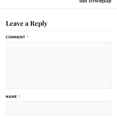
dan Terlengkap
Leave a Reply
COMMENT
*
NAME
*