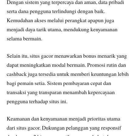
Dengan sistem yang terpercaya dan aman, data pribadi
serta dana pengguna terlindungi dengan baik.
Kemudahan akses melalui perangkat apapun juga
menjadi daya tarik utama, mendukung kenyamanan
selama bermain.
Selain itu, situs gacor menawarkan bonus menarik yang
dapat meningkatkan modal bermain. Promosi rutin dan
cashback juga tersedia untuk memberi keuntungan lebih
bagi pemain setia. Sistem pembayaran cepat dan
transaksi yang transparan menambah kepercayaan
pengguna terhadap situs ini.
Keamanan dan kenyamanan menjadi prioritas utama
dari situs gacor. Dukungan pelanggan yang responsif