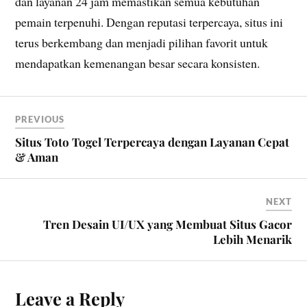
dan layanan 24 jam memastikan semua kebutuhan
pemain terpenuhi. Dengan reputasi terpercaya, situs ini
terus berkembang dan menjadi pilihan favorit untuk
mendapatkan kemenangan besar secara konsisten.
PREVIOUS
Situs Toto Togel Terpercaya dengan Layanan Cepat
& Aman
NEXT
Tren Desain UI/UX yang Membuat Situs Gacor
Lebih Menarik
Leave a Reply