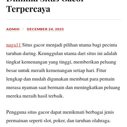
Terpercaya
ADMIN
DECEMBER 24, 2025
naga11
Situs gacor menjadi pilihan utama bagi pecinta
taruhan daring. Keunggulan utama dari situs ini adalah
tingkat kemenangan yang tinggi, memberikan peluang
besar untuk meraih kemenangan setiap hari. Fitur
lengkap dan mudah digunakan membuat para pemain
merasa nyaman saat bermain dan meningkatkan peluang
mereka meraih hasil terbaik.
Pengguna situs gacor dapat menikmati berbagai jenis
permainan seperti slot, poker, dan taruhan olahraga.