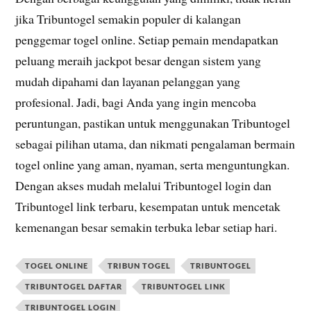
jika Tribuntogel semakin populer di kalangan
penggemar togel online. Setiap pemain mendapatkan
peluang meraih jackpot besar dengan sistem yang
mudah dipahami dan layanan pelanggan yang
profesional. Jadi, bagi Anda yang ingin mencoba
peruntungan, pastikan untuk menggunakan Tribuntogel
sebagai pilihan utama, dan nikmati pengalaman bermain
togel online yang aman, nyaman, serta menguntungkan.
Dengan akses mudah melalui Tribuntogel login dan
Tribuntogel link terbaru, kesempatan untuk mencetak
kemenangan besar semakin terbuka lebar setiap hari.
TOGEL ONLINE
TRIBUN TOGEL
TRIBUNTOGEL
TRIBUNTOGEL DAFTAR
TRIBUNTOGEL LINK
TRIBUNTOGEL LOGIN