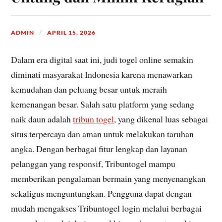
ADMIN
APRIL 15, 2026
Dalam era digital saat ini, judi togel online semakin
diminati masyarakat Indonesia karena menawarkan
kemudahan dan peluang besar untuk meraih
kemenangan besar. Salah satu platform yang sedang
naik daun adalah
tribun togel
, yang dikenal luas sebagai
situs terpercaya dan aman untuk melakukan taruhan
angka. Dengan berbagai fitur lengkap dan layanan
pelanggan yang responsif, Tribuntogel mampu
memberikan pengalaman bermain yang menyenangkan
sekaligus menguntungkan. Pengguna dapat dengan
mudah mengakses Tribuntogel login melalui berbagai