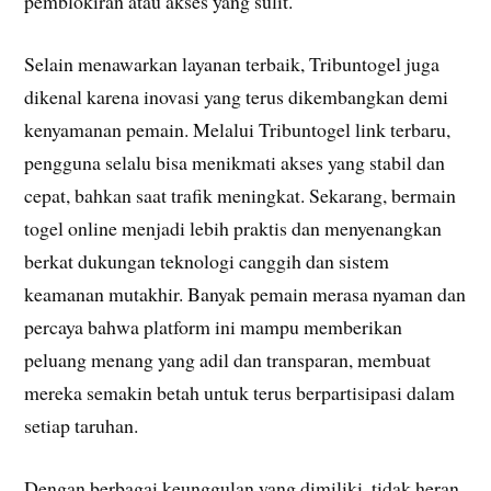
pemblokiran atau akses yang sulit.
Selain menawarkan layanan terbaik, Tribuntogel juga
dikenal karena inovasi yang terus dikembangkan demi
kenyamanan pemain. Melalui Tribuntogel link terbaru,
pengguna selalu bisa menikmati akses yang stabil dan
cepat, bahkan saat trafik meningkat. Sekarang, bermain
togel online menjadi lebih praktis dan menyenangkan
berkat dukungan teknologi canggih dan sistem
keamanan mutakhir. Banyak pemain merasa nyaman dan
percaya bahwa platform ini mampu memberikan
peluang menang yang adil dan transparan, membuat
mereka semakin betah untuk terus berpartisipasi dalam
setiap taruhan.
Dengan berbagai keunggulan yang dimiliki, tidak heran