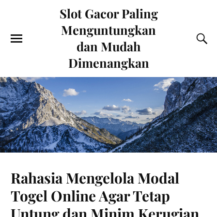
Slot Gacor Paling
Menguntungkan
dan Mudah
Dimenangkan
Rahasia Mengelola Modal
Togel Online Agar Tetap
Untung dan Minim Kerugian