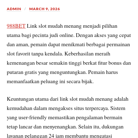
ADMIN
MARCH 9, 2026
988BET
Link slot mudah menang menjadi pilihan
utama bagi pecinta judi online. Dengan akses yang cepat
dan aman, pemain dapat menikmati berbagai permainan
slot favorit tanpa kendala. Keberhasilan meraih
kemenangan besar semakin tinggi berkat fitur bonus dan
putaran gratis yang menguntungkan. Pemain harus
memanfaatkan peluang ini secara bijak.
Keuntungan utama dari link slot mudah menang adalah
kemudahan dalam mengakses situs terpercaya. Sistem
yang user-friendly memastikan pengalaman bermain
tetap lancar dan menyenangkan. Selain itu, dukungan
layanan pelanggan 24 jam membantu mengatasi