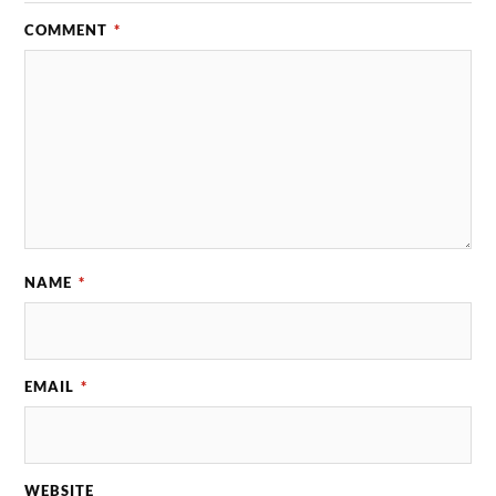
COMMENT
*
NAME
*
EMAIL
*
WEBSITE