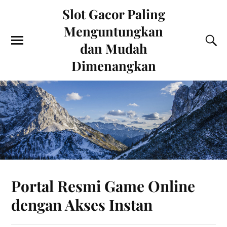
Slot Gacor Paling
Menguntungkan
dan Mudah
Dimenangkan
Portal Resmi Game Online
dengan Akses Instan