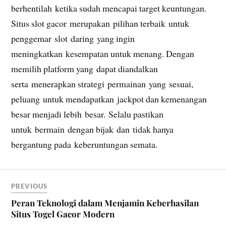
berhentilah ketika sudah mencapai target keuntungan.
Situs slot gacor merupakan pilihan terbaik untuk
penggemar slot daring yang ingin
meningkatkan kesempatan untuk menang. Dengan
memilih platform yang dapat diandalkan
serta menerapkan strategi permainan yang sesuai,
peluang untuk mendapatkan jackpot dan kemenangan
besar menjadi lebih besar. Selalu pastikan
untuk bermain dengan bijak dan tidak hanya
bergantung pada keberuntungan semata.
PREVIOUS
Peran Teknologi dalam Menjamin Keberhasilan
Situs Togel Gacor Modern