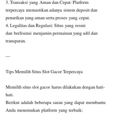
3. Transaksi yang Aman dan Cepat: Platform
terpercaya memastikan adanya sistem deposit dan
penarikan yang aman serta proses yang cepat.
4. Legalitas dan Regulasi: Situs yang resmi
dan berlisensi menjamin permainan yang adil dan
transparan.
—
Tips Memilih Situs Slot Gacor Terpercaya
Memilih situs slot gacor harus dilakukan dengan hati-
hati.
Berikut adalah beberapa saran yang dapat membantu
Anda menemukan platform yang terbaik: