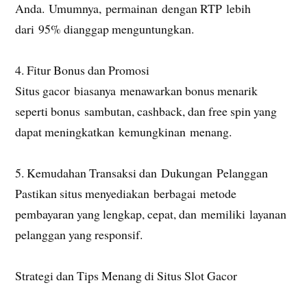
Anda. Umumnya, permainan dengan RTP lebih
dari 95% dianggap menguntungkan.
4. Fitur Bonus dan Promosi
Situs gacor biasanya menawarkan bonus menarik
seperti bonus sambutan, cashback, dan free spin yang
dapat meningkatkan kemungkinan menang.
5. Kemudahan Transaksi dan Dukungan Pelanggan
Pastikan situs menyediakan berbagai metode
pembayaran yang lengkap, cepat, dan memiliki layanan
pelanggan yang responsif.
Strategi dan Tips Menang di Situs Slot Gacor