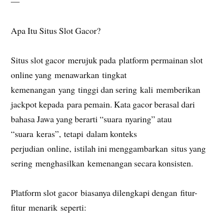
—
Apa Itu Situs Slot Gacor?
Situs slot gacor merujuk pada platform permainan slot
online yang menawarkan tingkat
kemenangan yang tinggi dan sering kali memberikan
jackpot kepada para pemain. Kata gacor berasal dari
bahasa Jawa yang berarti “suara nyaring” atau
“suara keras”, tetapi dalam konteks
perjudian online, istilah ini menggambarkan situs yang
sering menghasilkan kemenangan secara konsisten.
Platform slot gacor biasanya dilengkapi dengan fitur-
fitur menarik seperti: