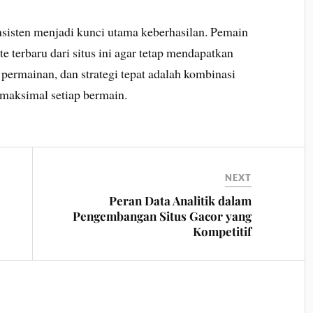
onsisten menjadi kunci utama keberhasilan. Pemain
e terbaru dari situs ini agar tetap mendapatkan
 permainan, dan strategi tepat adalah kombinasi
maksimal setiap bermain.
NEXT
Peran Data Analitik dalam
Pengembangan Situs Gacor yang
Kompetitif