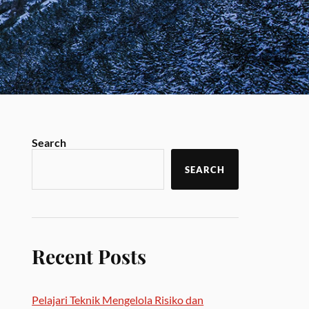
Search
SEARCH
Recent Posts
Pelajari Teknik Mengelola Risiko dan