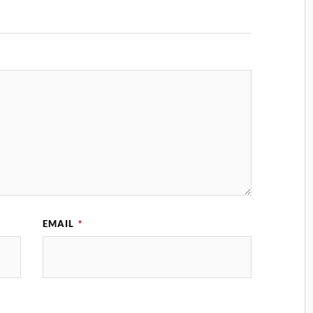
EMAIL
*