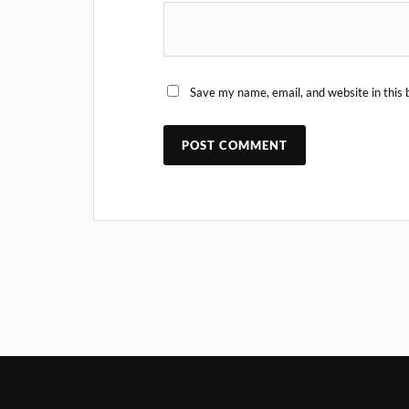
Save my name, email, and website in this 