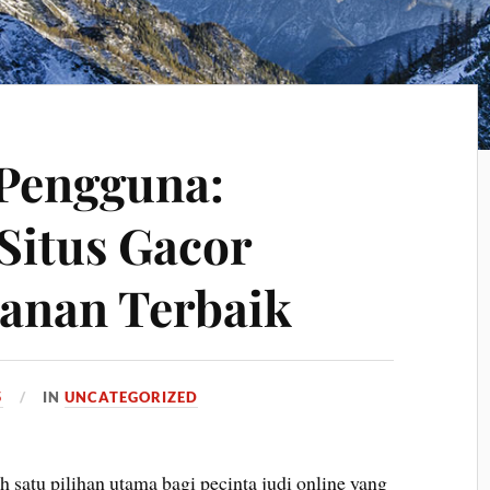
Pengguna:
itus Gacor
anan Terbaik
5
IN
UNCATEGORIZED
h satu pilihan utama bagi pecinta judi online yang