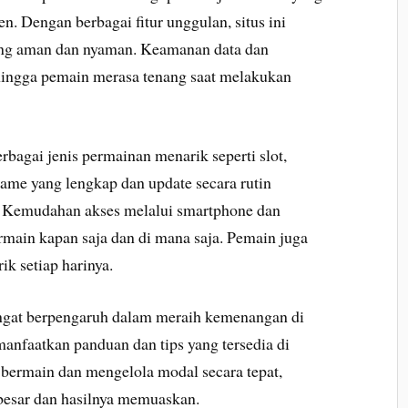
. Dengan berbagai fitur unggulan, situs ini
ng aman dan nyaman. Keamanan data dan
ehingga pemain merasa tenang saat melakukan
erbagai jenis permainan menarik seperti slot,
 game yang lengkap dan update secara rutin
 Kemudahan akses melalui smartphone dan
main kapan saja dan di mana saja. Pemain juga
k setiap harinya.
angat berpengaruh dalam meraih kemenangan di
anfaatkan panduan dan tips yang tersedia di
bermain dan mengelola modal secara tepat,
besar dan hasilnya memuaskan.