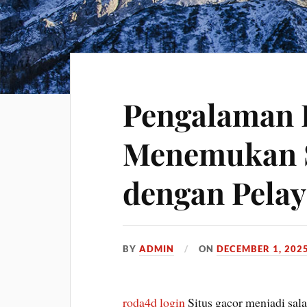
Pengalaman 
Menemukan S
dengan Pelay
BY
ADMIN
ON
DECEMBER 1, 202
roda4d login
Situs gacor menjadi sala