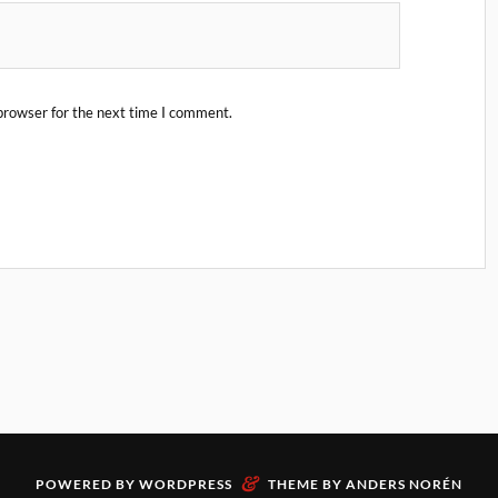
browser for the next time I comment.
&
POWERED BY
WORDPRESS
THEME BY
ANDERS NORÉN