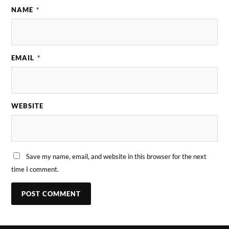
NAME
*
EMAIL
*
WEBSITE
Save my name, email, and website in this browser for the next
time I comment.