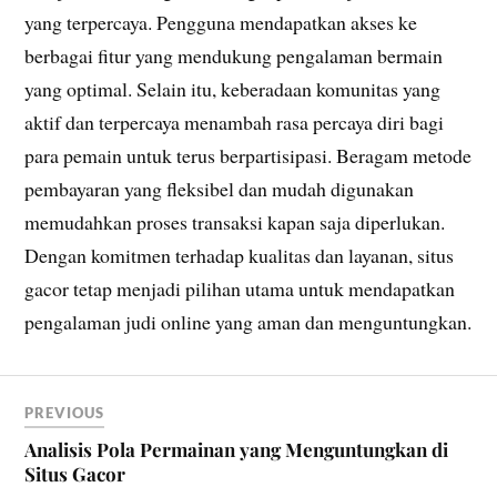
yang terpercaya. Pengguna mendapatkan akses ke
berbagai fitur yang mendukung pengalaman bermain
yang optimal. Selain itu, keberadaan komunitas yang
aktif dan terpercaya menambah rasa percaya diri bagi
para pemain untuk terus berpartisipasi. Beragam metode
pembayaran yang fleksibel dan mudah digunakan
memudahkan proses transaksi kapan saja diperlukan.
Dengan komitmen terhadap kualitas dan layanan, situs
gacor tetap menjadi pilihan utama untuk mendapatkan
pengalaman judi online yang aman dan menguntungkan.
PREVIOUS
Analisis Pola Permainan yang Menguntungkan di
Situs Gacor