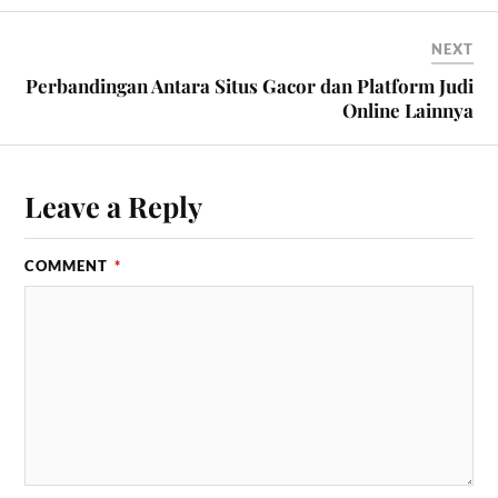
NEXT
Perbandingan Antara Situs Gacor dan Platform Judi
Online Lainnya
Leave a Reply
COMMENT
*