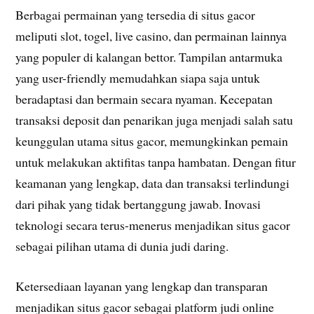
Berbagai permainan yang tersedia di situs gacor
meliputi slot, togel, live casino, dan permainan lainnya
yang populer di kalangan bettor. Tampilan antarmuka
yang user-friendly memudahkan siapa saja untuk
beradaptasi dan bermain secara nyaman. Kecepatan
transaksi deposit dan penarikan juga menjadi salah satu
keunggulan utama situs gacor, memungkinkan pemain
untuk melakukan aktifitas tanpa hambatan. Dengan fitur
keamanan yang lengkap, data dan transaksi terlindungi
dari pihak yang tidak bertanggung jawab. Inovasi
teknologi secara terus-menerus menjadikan situs gacor
sebagai pilihan utama di dunia judi daring.
Ketersediaan layanan yang lengkap dan transparan
menjadikan situs gacor sebagai platform judi online