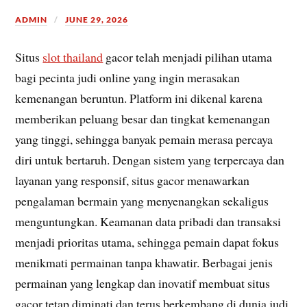
ADMIN
JUNE 29, 2026
Situs
slot thailand
gacor telah menjadi pilihan utama
bagi pecinta judi online yang ingin merasakan
kemenangan beruntun. Platform ini dikenal karena
memberikan peluang besar dan tingkat kemenangan
yang tinggi, sehingga banyak pemain merasa percaya
diri untuk bertaruh. Dengan sistem yang terpercaya dan
layanan yang responsif, situs gacor menawarkan
pengalaman bermain yang menyenangkan sekaligus
menguntungkan. Keamanan data pribadi dan transaksi
menjadi prioritas utama, sehingga pemain dapat fokus
menikmati permainan tanpa khawatir. Berbagai jenis
permainan yang lengkap dan inovatif membuat situs
gacor tetap diminati dan terus berkembang di dunia judi