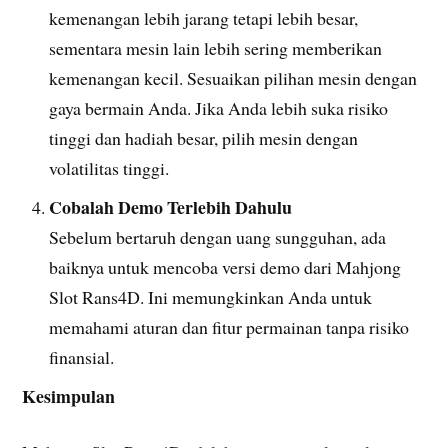
kemenangan lebih jarang tetapi lebih besar,
sementara mesin lain lebih sering memberikan
kemenangan kecil. Sesuaikan pilihan mesin dengan
gaya bermain Anda. Jika Anda lebih suka risiko
tinggi dan hadiah besar, pilih mesin dengan
volatilitas tinggi.
Cobalah Demo Terlebih Dahulu
Sebelum bertaruh dengan uang sungguhan, ada
baiknya untuk mencoba versi demo dari Mahjong
Slot Rans4D. Ini memungkinkan Anda untuk
memahami aturan dan fitur permainan tanpa risiko
finansial.
Kesimpulan