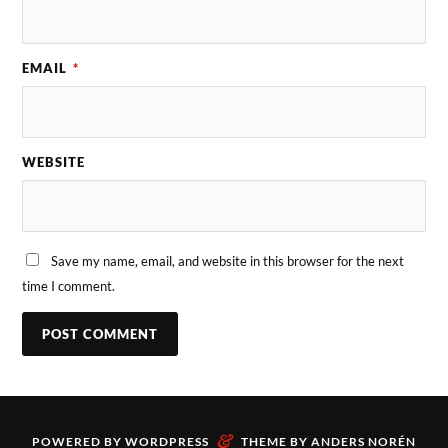
EMAIL
*
WEBSITE
Save my name, email, and website in this browser for the next
time I comment.
&
POWERED BY
WORDPRESS
THEME BY
ANDERS NORÉN