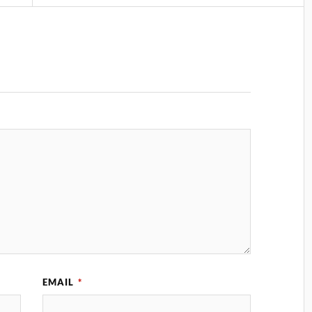
EMAIL
*