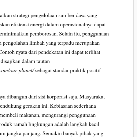
batkan strategi pengelolaan sumber daya yang
skan efisiensi energi dalam operasionalnya dapat
meminimalkan pemborosan. Selain itu, penggunaan
tem pengolahan limbah yang terpadu merupakan
 Contoh nyata dari pendekatan ini dapat terlihat
disajikan dalam tautan
com/our-planet/
sebagai standar praktik positif
ya dibangun dari sisi korporasi saja. Masyarakat
endukung gerakan ini. Kebiasaan sederhana
t membeli makanan, mengurangi penggunaan
produk ramah lingkungan adalah langkah kecil
lam jangka panjang. Semakin banyak pihak yang