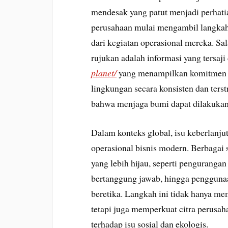
mendesak yang patut menjadi perhatia
perusahaan mulai mengambil langkah
dari kegiatan operasional mereka. Sal
rujukan adalah informasi yang tersaji
planet/
yang menampilkan komitmen 
lingkungan secara konsisten dan ters
bahwa menjaga bumi dapat dilakukan
Dalam konteks global, isu keberlanj
operasional bisnis modern. Berbagai s
yang lebih hijau, seperti penguranga
bertanggung jawab, hingga pengguna
beretika. Langkah ini tidak hanya me
tetapi juga memperkuat citra perusah
terhadap isu sosial dan ekologis.