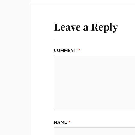
Leave a Reply
COMMENT
*
NAME
*