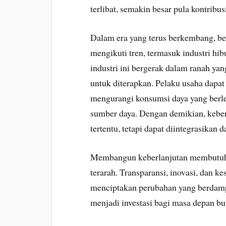
terlibat, semakin besar pula kontrib
Dalam era yang terus berkembang, be
mengikuti tren, termasuk industri hib
industri ini bergerak dalam ranah yan
untuk diterapkan. Pelaku usaha dapa
mengurangi konsumsi daya yang berle
sumber daya. Dengan demikian, keber
tertentu, tetapi dapat diintegrasikan
Membangun keberlanjutan membutuhk
terarah. Transparansi, inovasi, dan 
menciptakan perubahan yang berdampa
menjadi investasi bagi masa depan bu