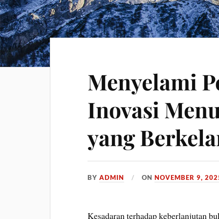
Menyelami P
Inovasi Men
yang Berkela
BY
ADMIN
ON
NOVEMBER 9, 202
Kesadaran terhadap keberlanjutan bu