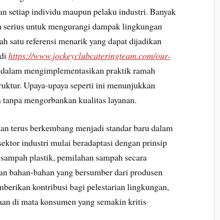
n setiap individu maupun pelaku industri. Banyak
 serius untuk mengurangi dampak lingkungan
ah satu referensi menarik yang dapat dijadikan
 di
https://www.jockeyclubcateringteam.com/our-
dalam mengimplementasikan praktik ramah
truktur. Upaya-upaya seperti ini menunjukkan
 tanpa mengorbankan kualitas layanan.
utan terus berkembang menjadi standar baru dalam
ektor industri mulai beradaptasi dengan prinsip
n sampah plastik, pemilahan sampah secara
an bahan-bahan yang bersumber dari produsen
mberikan kontribusi bagi pelestarian lingkungan,
aan di mata konsumen yang semakin kritis