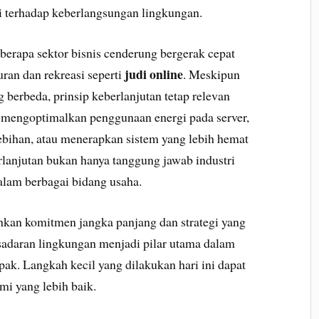
usi terhadap keberlangsungan lingkungan.
berapa sektor bisnis cenderung bergerak cepat
judi online
uran dan rekreasi seperti
. Meskipun
g berbeda, prinsip keberlanjutan tetap relevan
t mengoptimalkan penggunaan energi pada server,
bihan, atau menerapkan sistem yang lebih hemat
lanjutan bukan hanya tanggung jawab industri
 dalam berbagai bidang usaha.
an komitmen jangka panjang dan strategi yang
kesadaran lingkungan menjadi pilar utama dalam
k. Langkah kecil yang dilakukan hari ini dapat
mi yang lebih baik.