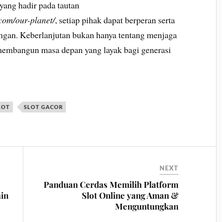
yang hadir pada tautan
com/our-planet/
, setiap pihak dapat berperan serta
gan. Keberlanjutan bukan hanya tentang menjaga
g membangun masa depan yang layak bagi generasi
LOT
SLOT GACOR
NEXT
Panduan Cerdas Memilih Platform
in
Slot Online yang Aman &
Menguntungkan