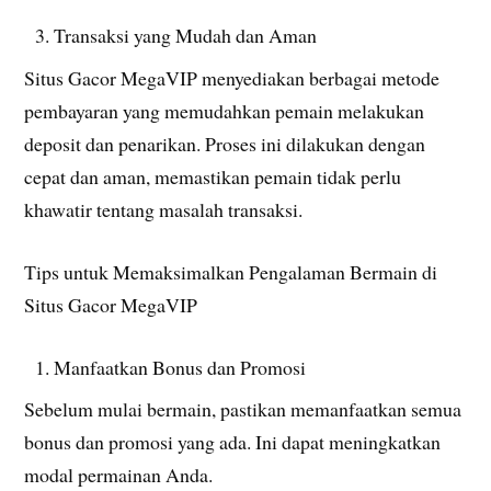
Transaksi yang Mudah dan Aman
Situs Gacor MegaVIP menyediakan berbagai metode
pembayaran yang memudahkan pemain melakukan
deposit dan penarikan. Proses ini dilakukan dengan
cepat dan aman, memastikan pemain tidak perlu
khawatir tentang masalah transaksi.
Tips untuk Memaksimalkan Pengalaman Bermain di
Situs Gacor MegaVIP
Manfaatkan Bonus dan Promosi
Sebelum mulai bermain, pastikan memanfaatkan semua
bonus dan promosi yang ada. Ini dapat meningkatkan
modal permainan Anda.