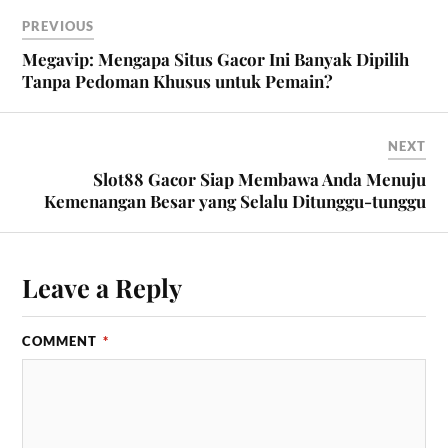
PREVIOUS
Megavip: Mengapa Situs Gacor Ini Banyak Dipilih
Tanpa Pedoman Khusus untuk Pemain?
NEXT
Slot88 Gacor Siap Membawa Anda Menuju
Kemenangan Besar yang Selalu Ditunggu-tunggu
Leave a Reply
COMMENT
*