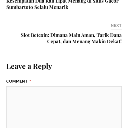
Kesempatan Dua Kali Lipat Menang di Situs Gacor
Sumbartoto Selalu Menarik
NEXT
Slot Betcoin: Dimana Main Aman, Tarik Dana
Cepat, dan Menang Makin Dekat!
Leave a Reply
COMMENT
*