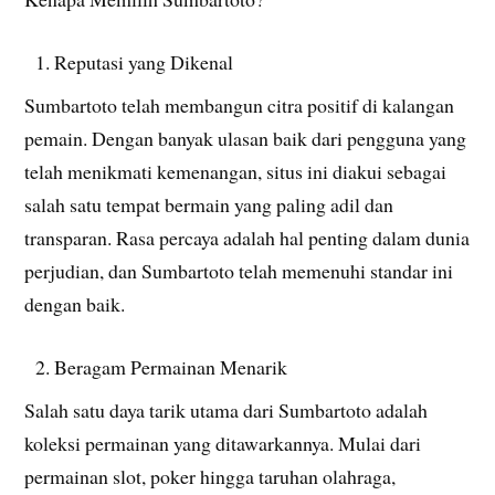
Reputasi yang Dikenal
Sumbartoto telah membangun citra positif di kalangan
pemain. Dengan banyak ulasan baik dari pengguna yang
telah menikmati kemenangan, situs ini diakui sebagai
salah satu tempat bermain yang paling adil dan
transparan. Rasa percaya adalah hal penting dalam dunia
perjudian, dan Sumbartoto telah memenuhi standar ini
dengan baik.
Beragam Permainan Menarik
Salah satu daya tarik utama dari Sumbartoto adalah
koleksi permainan yang ditawarkannya. Mulai dari
permainan slot, poker hingga taruhan olahraga,