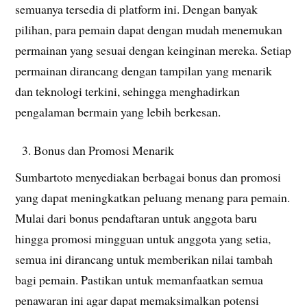
semuanya tersedia di platform ini. Dengan banyak
pilihan, para pemain dapat dengan mudah menemukan
permainan yang sesuai dengan keinginan mereka. Setiap
permainan dirancang dengan tampilan yang menarik
dan teknologi terkini, sehingga menghadirkan
pengalaman bermain yang lebih berkesan.
Bonus dan Promosi Menarik
Sumbartoto menyediakan berbagai bonus dan promosi
yang dapat meningkatkan peluang menang para pemain.
Mulai dari bonus pendaftaran untuk anggota baru
hingga promosi mingguan untuk anggota yang setia,
semua ini dirancang untuk memberikan nilai tambah
bagi pemain. Pastikan untuk memanfaatkan semua
penawaran ini agar dapat memaksimalkan potensi