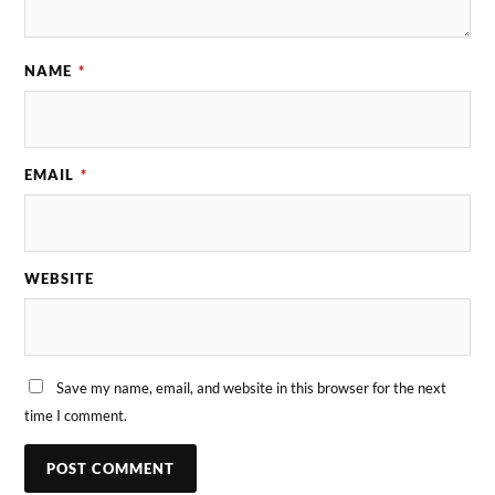
NAME
*
EMAIL
*
WEBSITE
Save my name, email, and website in this browser for the next
time I comment.