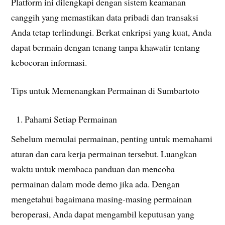
Platform ini dilengkapi dengan sistem keamanan
canggih yang memastikan data pribadi dan transaksi
Anda tetap terlindungi. Berkat enkripsi yang kuat, Anda
dapat bermain dengan tenang tanpa khawatir tentang
kebocoran informasi.
Tips untuk Memenangkan Permainan di Sumbartoto
Pahami Setiap Permainan
Sebelum memulai permainan, penting untuk memahami
aturan dan cara kerja permainan tersebut. Luangkan
waktu untuk membaca panduan dan mencoba
permainan dalam mode demo jika ada. Dengan
mengetahui bagaimana masing-masing permainan
beroperasi, Anda dapat mengambil keputusan yang