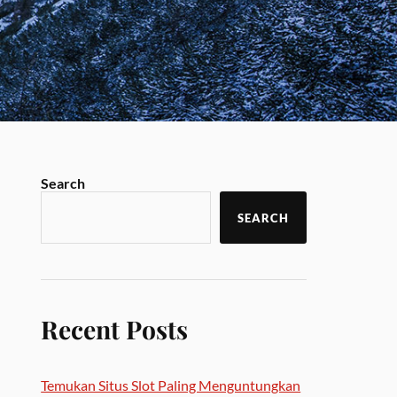
Search
SEARCH
Recent Posts
Temukan Situs Slot Paling Menguntungkan