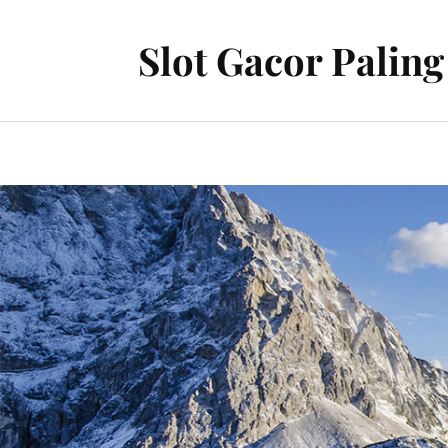
Slot Gacor Pali