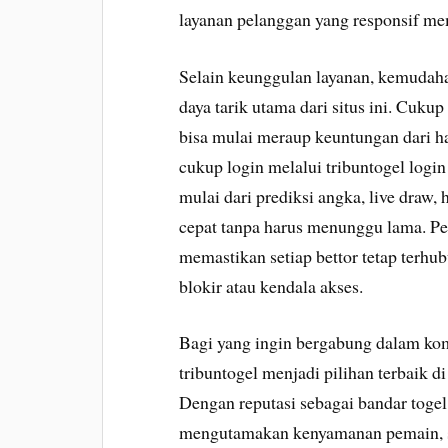
layanan pelanggan yang responsif me
Selain keunggulan layanan, kemudah
daya tarik utama dari situs ini. Cukup
bisa mulai meraup keuntungan dari ha
cukup login melalui tribuntogel login
mulai dari prediksi angka, live draw,
cepat tanpa harus menunggu lama. Pen
memastikan setiap bettor tetap terhu
blokir atau kendala akses.
Bagi yang ingin bergabung dalam komu
tribuntogel menjadi pilihan terbaik d
Dengan reputasi sebagai bandar togel
mengutamakan kenyamanan pemain, 