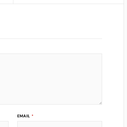
EMAIL
*