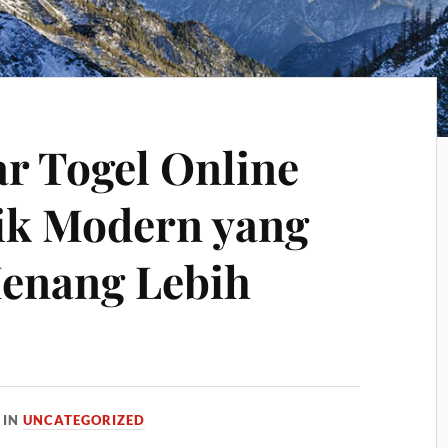
r Togel Online
ik Modern yang
enang Lebih
IN
UNCATEGORIZED