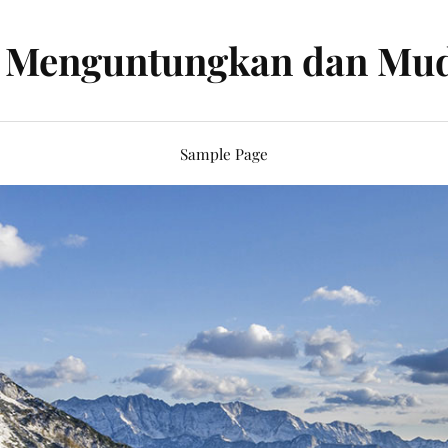
ng Menguntungkan dan M
Sample Page