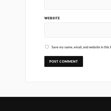
WEBSITE
Save my name, email, and website in this 