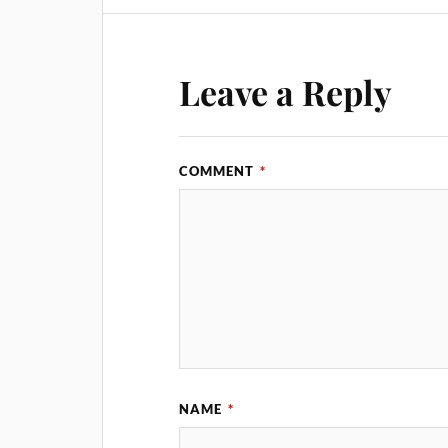
Leave a Reply
COMMENT
*
NAME
*