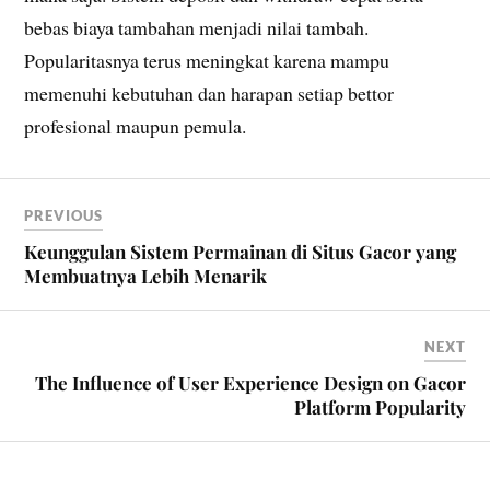
bebas biaya tambahan menjadi nilai tambah.
Popularitasnya terus meningkat karena mampu
memenuhi kebutuhan dan harapan setiap bettor
profesional maupun pemula.
PREVIOUS
Keunggulan Sistem Permainan di Situs Gacor yang
Membuatnya Lebih Menarik
NEXT
The Influence of User Experience Design on Gacor
Platform Popularity