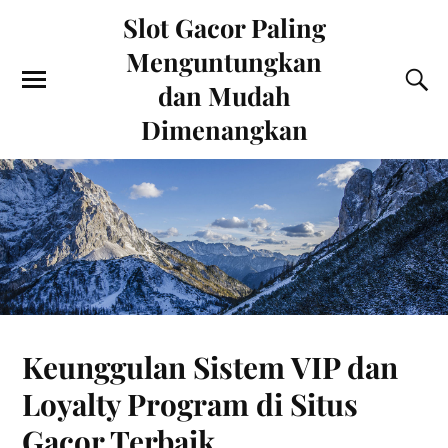
Slot Gacor Paling
Menguntungkan
dan Mudah
Dimenangkan
Keunggulan Sistem VIP dan
Loyalty Program di Situs
Gacor Terbaik