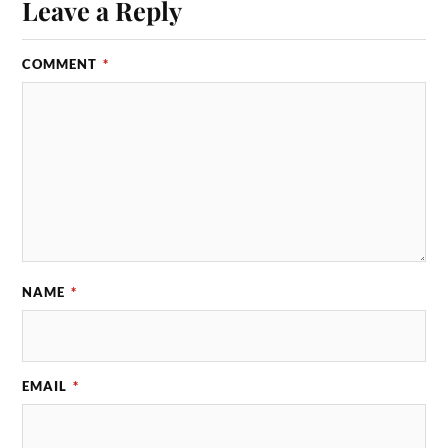
Leave a Reply
COMMENT
*
NAME
*
EMAIL
*