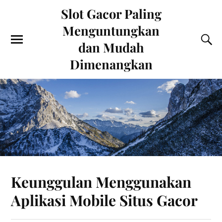
Slot Gacor Paling
Menguntungkan
dan Mudah
Dimenangkan
Keunggulan Menggunakan
Aplikasi Mobile Situs Gacor