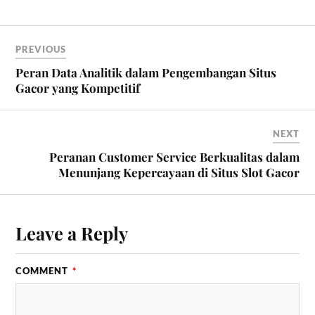
PREVIOUS
Peran Data Analitik dalam Pengembangan Situs
Gacor yang Kompetitif
NEXT
Peranan Customer Service Berkualitas dalam
Menunjang Kepercayaan di Situs Slot Gacor
Leave a Reply
COMMENT
*