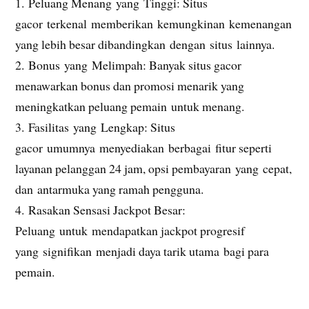
1. Peluang Menang yang Tinggi: Situs
gacor terkenal memberikan kemungkinan kemenangan
yang lebih besar dibandingkan dengan situs lainnya.
2. Bonus yang Melimpah: Banyak situs gacor
menawarkan bonus dan promosi menarik yang
meningkatkan peluang pemain untuk menang.
3. Fasilitas yang Lengkap: Situs
gacor umumnya menyediakan berbagai fitur seperti
layanan pelanggan 24 jam, opsi pembayaran yang cepat,
dan antarmuka yang ramah pengguna.
4. Rasakan Sensasi Jackpot Besar:
Peluang untuk mendapatkan jackpot progresif
yang signifikan menjadi daya tarik utama bagi para
pemain.