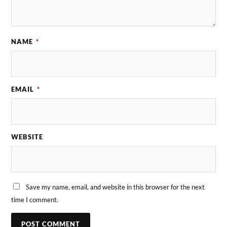
NAME
*
EMAIL
*
WEBSITE
Save my name, email, and website in this browser for the next
time I comment.