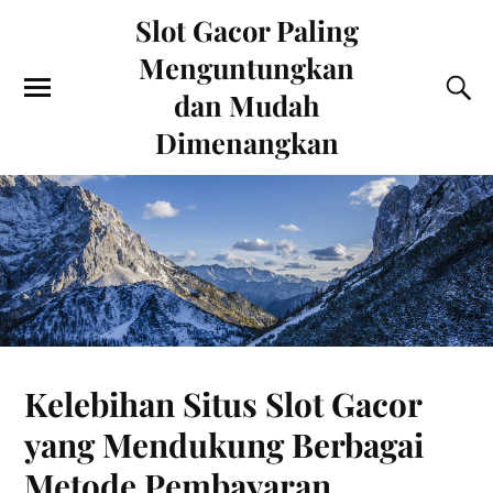
Slot Gacor Paling
Menguntungkan
dan Mudah
Dimenangkan
Kelebihan Situs Slot Gacor
yang Mendukung Berbagai
Metode Pembayaran