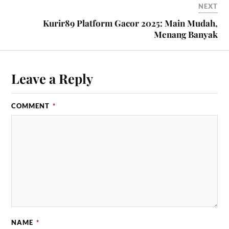
NEXT
Kurir89 Platform Gacor 2025: Main Mudah,
Menang Banyak
Leave a Reply
COMMENT
*
NAME
*