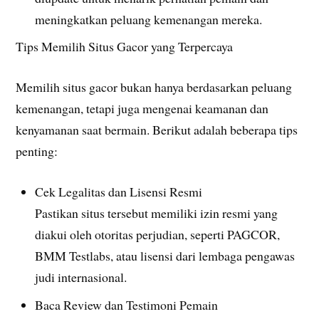
meningkatkan peluang kemenangan mereka.
Tips Memilih Situs Gacor yang Terpercaya
Memilih situs gacor bukan hanya berdasarkan peluang
kemenangan, tetapi juga mengenai keamanan dan
kenyamanan saat bermain. Berikut adalah beberapa tips
penting:
Cek Legalitas dan Lisensi Resmi
Pastikan situs tersebut memiliki izin resmi yang
diakui oleh otoritas perjudian, seperti PAGCOR,
BMM Testlabs, atau lisensi dari lembaga pengawas
judi internasional.
Baca Review dan Testimoni Pemain