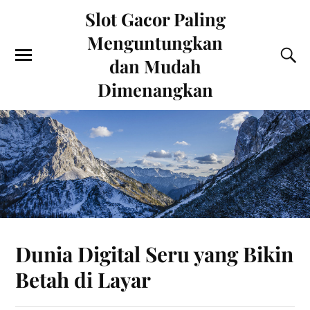
Slot Gacor Paling
Menguntungkan
dan Mudah
Dimenangkan
Dunia Digital Seru yang Bikin
Betah di Layar