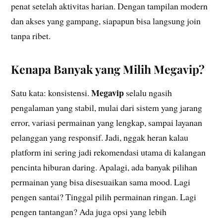
penat setelah aktivitas harian. Dengan tampilan modern
dan akses yang gampang, siapapun bisa langsung join
tanpa ribet.
Kenapa Banyak yang Milih Megavip?
Megavip
Satu kata: konsistensi.
selalu ngasih
pengalaman yang stabil, mulai dari sistem yang jarang
error, variasi permainan yang lengkap, sampai layanan
pelanggan yang responsif. Jadi, nggak heran kalau
platform ini sering jadi rekomendasi utama di kalangan
pencinta hiburan daring. Apalagi, ada banyak pilihan
permainan yang bisa disesuaikan sama mood. Lagi
pengen santai? Tinggal pilih permainan ringan. Lagi
pengen tantangan? Ada juga opsi yang lebih