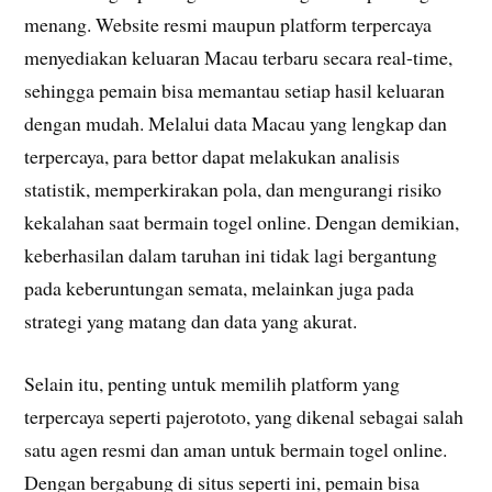
menang. Website resmi maupun platform terpercaya
menyediakan keluaran Macau terbaru secara real-time,
sehingga pemain bisa memantau setiap hasil keluaran
dengan mudah. Melalui data Macau yang lengkap dan
terpercaya, para bettor dapat melakukan analisis
statistik, memperkirakan pola, dan mengurangi risiko
kekalahan saat bermain togel online. Dengan demikian,
keberhasilan dalam taruhan ini tidak lagi bergantung
pada keberuntungan semata, melainkan juga pada
strategi yang matang dan data yang akurat.
Selain itu, penting untuk memilih platform yang
terpercaya seperti pajerototo, yang dikenal sebagai salah
satu agen resmi dan aman untuk bermain togel online.
Dengan bergabung di situs seperti ini, pemain bisa