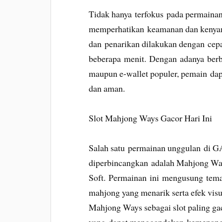
Tidak hanya terfokus pada permain
memperhatikan keamanan dan kenyama
dan penarikan dilakukan dengan cep
beberapa menit. Dengan adanya berb
maupun e-wallet populer, pemain da
dan aman.
Slot Mahjong Ways Gacor Hari Ini
Salah satu permainan unggulan di
diperbincangkan adalah Mahjong Wa
Soft. Permainan ini mengusung tema
mahjong yang menarik serta efek vis
Mahjong Ways sebagai slot paling gaco