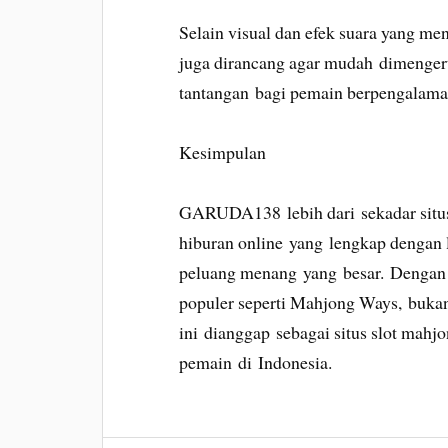
Selain visual dan efek suara yang 
juga dirancang agar mudah dimenger
tantangan bagi pemain berpengalama
Kesimpulan
GARUDA138 lebih dari sekadar situs
hiburan online yang lengkap dengan l
peluang menang yang besar. Dengan 
populer seperti Mahjong Ways, bukan
ini dianggap sebagai situs slot mahjo
pemain di Indonesia.