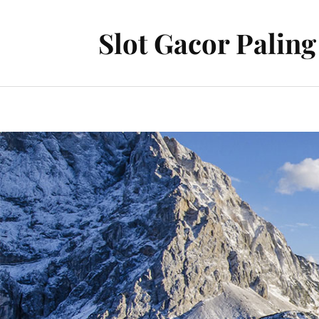
Slot Gacor Pali