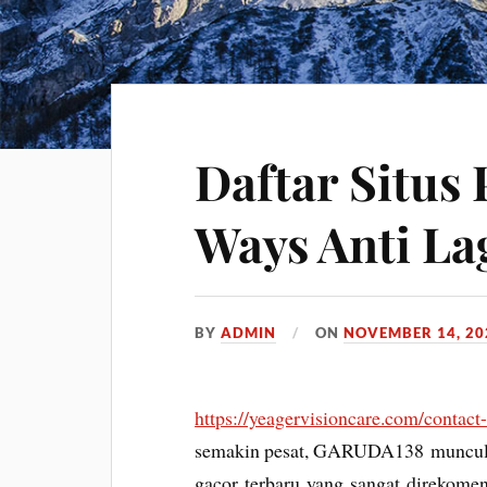
Daftar Situs
Ways Anti La
BY
ADMIN
ON
NOVEMBER 14, 20
https://yeagervisioncare.com/contact-
semakin pesat, GARUDA138 muncul s
gacor terbaru yang sangat direkome