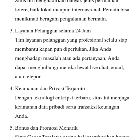
Situs ini menghadirkan banyak jenis permainan
lotere, baik lokal maupun internasional. Pemain bisa
menikmati beragam pengalaman bermain.
Layanan Pelanggan selama 24 Jam
Tim layanan pelanggan yang profesional selalu siap
membantu kapan pun diperlukan. Jika Anda
menghadapi masalah atau ada pertanyaan, Anda
dapat menghubungi mereka lewat live chat, email,
atau telepon.
Keamanan dan Privasi Terjamin
Dengan teknologi enkripsi terbaru, situs ini menjaga
keamanan data pribadi serta transaksi keuangan
Anda.
Bonus dan Promosi Menarik
Situs Gacor Totolotre sering kali memberikan bonus