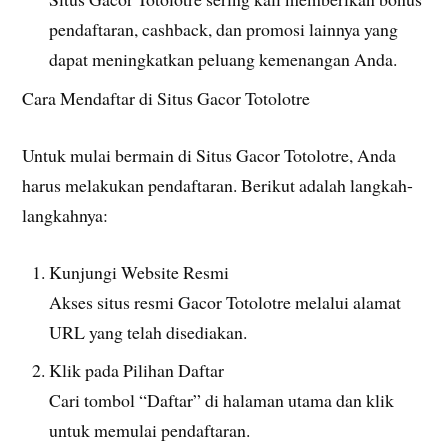
pendaftaran, cashback, dan promosi lainnya yang
dapat meningkatkan peluang kemenangan Anda.
Cara Mendaftar di Situs Gacor Totolotre
Untuk mulai bermain di Situs Gacor Totolotre, Anda
harus melakukan pendaftaran. Berikut adalah langkah-
langkahnya:
Kunjungi Website Resmi
Akses situs resmi Gacor Totolotre melalui alamat
URL yang telah disediakan.
Klik pada Pilihan Daftar
Cari tombol “Daftar” di halaman utama dan klik
untuk memulai pendaftaran.