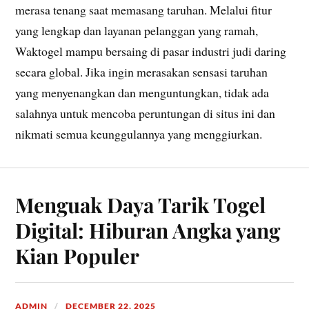
merasa tenang saat memasang taruhan. Melalui fitur
yang lengkap dan layanan pelanggan yang ramah,
Waktogel mampu bersaing di pasar industri judi daring
secara global. Jika ingin merasakan sensasi taruhan
yang menyenangkan dan menguntungkan, tidak ada
salahnya untuk mencoba peruntungan di situs ini dan
nikmati semua keunggulannya yang menggiurkan.
Menguak Daya Tarik Togel
Digital: Hiburan Angka yang
Kian Populer
ADMIN
DECEMBER 22, 2025