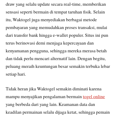
draw yang selalu update secara real-time, memberikan
sensasi seperti bermain di tempat taruhan fisik. Selain
itu, Waktogel juga menyediakan berbagai metode
pembayaran yang memudahkan proses transaksi, mulai
dari transfer bank hingga e-wallet populer. Situs ini pun
terus berinovasi demi menjaga kepercayaan dan
kenyamanan pengguna, sehingga mereka merasa betah
dan tidak perlu mencari alternatif lain. Dengan begitu,
peluang meraih keuntungan besar semakin terbuka lebar
setiap hari.
Tidak heran jika Waktogel semakin diminati karena
mampu menyajikan pengalaman bermain
togel online
yang berbeda dari yang lain. Keamanan data dan
keadilan permainan selalu dijaga ketat, sehingga pemain