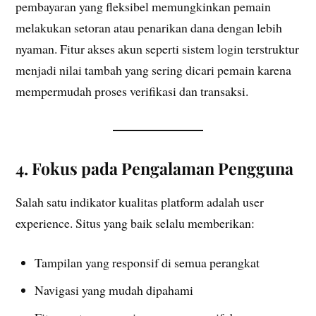
pembayaran yang fleksibel memungkinkan pemain
melakukan setoran atau penarikan dana dengan lebih
nyaman. Fitur akses akun seperti sistem login terstruktur
menjadi nilai tambah yang sering dicari pemain karena
mempermudah proses verifikasi dan transaksi.
4. Fokus pada Pengalaman Pengguna
Salah satu indikator kualitas platform adalah user
experience. Situs yang baik selalu memberikan:
Tampilan yang responsif di semua perangkat
Navigasi yang mudah dipahami