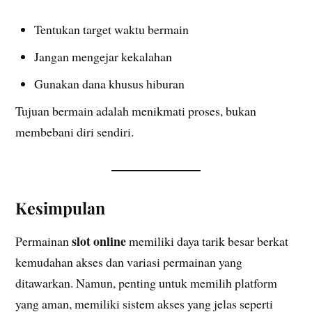
Tentukan target waktu bermain
Jangan mengejar kekalahan
Gunakan dana khusus hiburan
Tujuan bermain adalah menikmati proses, bukan
membebani diri sendiri.
Kesimpulan
slot online
Permainan
memiliki daya tarik besar berkat
kemudahan akses dan variasi permainan yang
ditawarkan. Namun, penting untuk memilih platform
yang aman, memiliki sistem akses yang jelas seperti