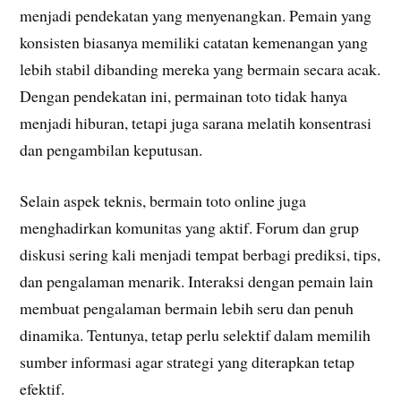
menjadi pendekatan yang menyenangkan. Pemain yang
konsisten biasanya memiliki catatan kemenangan yang
lebih stabil dibanding mereka yang bermain secara acak.
Dengan pendekatan ini, permainan toto tidak hanya
menjadi hiburan, tetapi juga sarana melatih konsentrasi
dan pengambilan keputusan.
Selain aspek teknis, bermain toto online juga
menghadirkan komunitas yang aktif. Forum dan grup
diskusi sering kali menjadi tempat berbagi prediksi, tips,
dan pengalaman menarik. Interaksi dengan pemain lain
membuat pengalaman bermain lebih seru dan penuh
dinamika. Tentunya, tetap perlu selektif dalam memilih
sumber informasi agar strategi yang diterapkan tetap
efektif.