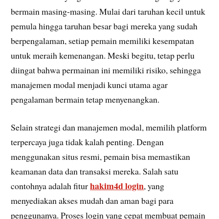
bermain masing-masing. Mulai dari taruhan kecil untuk
pemula hingga taruhan besar bagi mereka yang sudah
berpengalaman, setiap pemain memiliki kesempatan
untuk meraih kemenangan. Meski begitu, tetap perlu
diingat bahwa permainan ini memiliki risiko, sehingga
manajemen modal menjadi kunci utama agar
pengalaman bermain tetap menyenangkan.
Selain strategi dan manajemen modal, memilih platform
terpercaya juga tidak kalah penting. Dengan
menggunakan situs resmi, pemain bisa memastikan
keamanan data dan transaksi mereka. Salah satu
hakim4d login
contohnya adalah fitur
, yang
menyediakan akses mudah dan aman bagi para
penggunanya. Proses login yang cepat membuat pemain