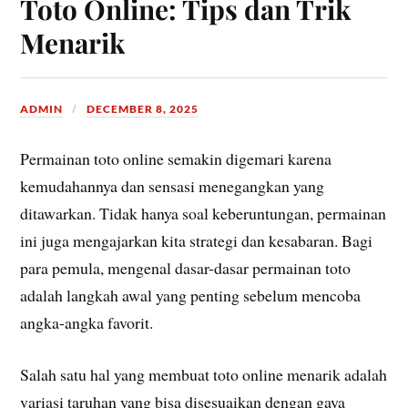
Toto Online: Tips dan Trik
Menarik
ADMIN
DECEMBER 8, 2025
Permainan toto online semakin digemari karena
kemudahannya dan sensasi menegangkan yang
ditawarkan. Tidak hanya soal keberuntungan, permainan
ini juga mengajarkan kita strategi dan kesabaran. Bagi
para pemula, mengenal dasar-dasar permainan toto
adalah langkah awal yang penting sebelum mencoba
angka-angka favorit.
Salah satu hal yang membuat toto online menarik adalah
variasi taruhan yang bisa disesuaikan dengan gaya