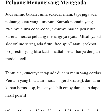
Peluang Menang yang Menggoda
Judi online bukan cuma sekadar main, tapi juga ada
peluang cuan yang lumayan. Banyak pemain yang
awalnya cuma coba-coba, akhirnya malah jadi rutin
karena merasa peluang menangnya nyata. Misalnya, di
slot online sering ada fitur “free spin” atau “jackpot
progresif” yang bisa kasih hadiah besar hanya dengan
modal kecil.
Tentu aja, kuncinya tetap ada di cara main yang cerdas.
Pemain yang bisa atur modal, ngerti strategi, dan tahu
kapan harus stop, biasanya lebih enjoy dan tetap dapat
hasil positif.