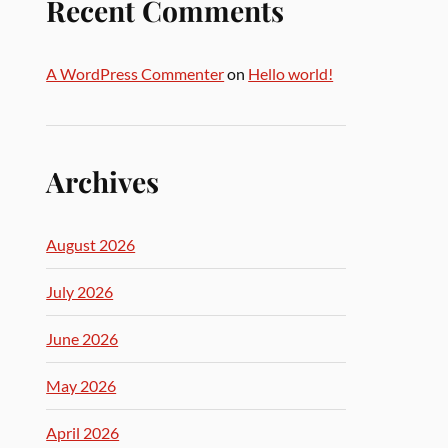
Recent Comments
A WordPress Commenter
on
Hello world!
Archives
August 2026
July 2026
June 2026
May 2026
April 2026