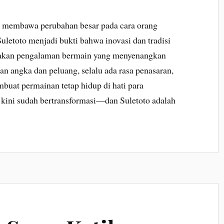
lah membawa perubahan besar pada cara orang
uletoto menjadi bukti bahwa inovasi dan tradisi
takan pengalaman bermain yang menyenangkan
an angka dan peluang, selalu ada rasa penasaran,
buat permainan tetap hidup di hati para
kini sudah bertransformasi—dan Suletoto adalah