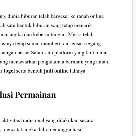
ang, dunia hiburan telah bergeser ke ranah online
lah satu bentuk hiburan yang tetap menarik
inan angka dan keberuntungan. Meski telah
ensinya tetap sama: memberikan sensasi tegang
angan besar. Salah satu platform yang kini mulai
 yang menawarkan pengalaman bermain yang aman,
togel
judi online
ar
serta bentuk
lainnya.
olusi Permainan
aktivitas tradisional yang dilakukan secara
mencatat angka, lalu menunggu hasil