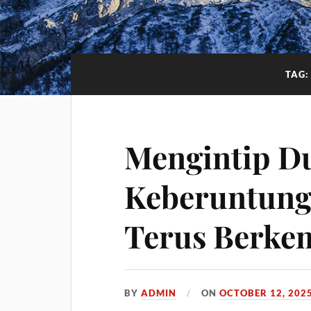
TAG
Mengintip D
Keberuntunga
Terus Berke
BY
ADMIN
ON
OCTOBER 12, 202