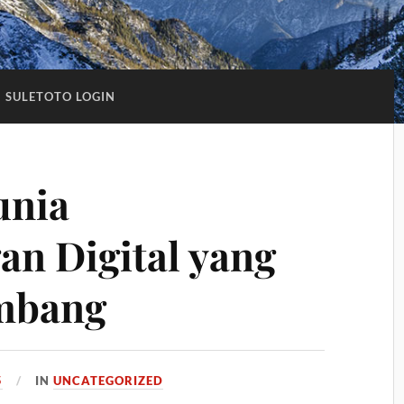
:
SULETOTO LOGIN
unia
n Digital yang
mbang
5
IN
UNCATEGORIZED