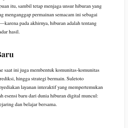
an itu, sambil tetap menjaga unsur hiburan yang
ang menganggap permainan semacam ini sebagai
an—karena pada akhirnya, hiburan adalah tentang
dar hasil.
Baru
ne saat ini juga membentuk komunitas-komunitas
prediksi, hingga strategi bermain. Suletoto
enyediakan layanan interaktif yang mempertemukan
ah esensi baru dari dunia hiburan digital muncul:
ejaring dan belajar bersama.