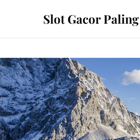
Slot Gacor Pali