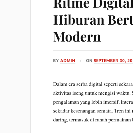
Ritme Digital
Hiburan Bert
Modern
BY
ADMIN
ON
SEPTEMBER 30, 2
Dalam era serba digital seperti sekar
aktivitas iseng untuk mengisi waktu
pengalaman yang lebih imersif, intera
sekadar kesenangan semata. Tren ini m
daring, termasuk di ranah permainan 