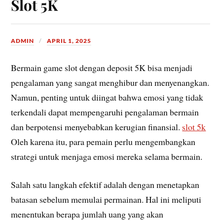
Slot 5K
ADMIN
APRIL 1, 2025
Bermain game slot dengan deposit 5K bisa menjadi
pengalaman yang sangat menghibur dan menyenangkan.
Namun, penting untuk diingat bahwa emosi yang tidak
terkendali dapat mempengaruhi pengalaman bermain
dan berpotensi menyebabkan kerugian finansial.
slot 5k
Oleh karena itu, para pemain perlu mengembangkan
strategi untuk menjaga emosi mereka selama bermain.
Salah satu langkah efektif adalah dengan menetapkan
batasan sebelum memulai permainan. Hal ini meliputi
menentukan berapa jumlah uang yang akan