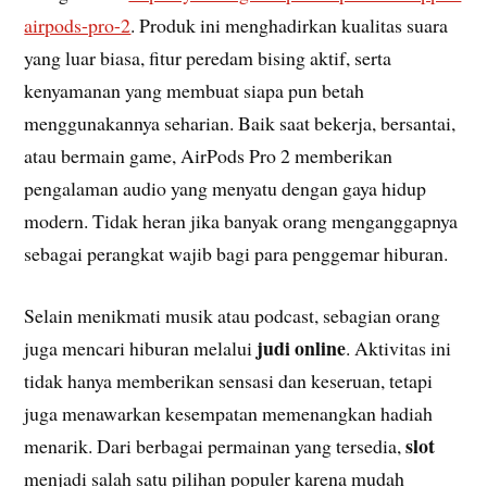
airpods-pro-2
. Produk ini menghadirkan kualitas suara
yang luar biasa, fitur peredam bising aktif, serta
kenyamanan yang membuat siapa pun betah
menggunakannya seharian. Baik saat bekerja, bersantai,
atau bermain game, AirPods Pro 2 memberikan
pengalaman audio yang menyatu dengan gaya hidup
modern. Tidak heran jika banyak orang menganggapnya
sebagai perangkat wajib bagi para penggemar hiburan.
Selain menikmati musik atau podcast, sebagian orang
judi online
juga mencari hiburan melalui
. Aktivitas ini
tidak hanya memberikan sensasi dan keseruan, tetapi
juga menawarkan kesempatan memenangkan hadiah
slot
menarik. Dari berbagai permainan yang tersedia,
menjadi salah satu pilihan populer karena mudah