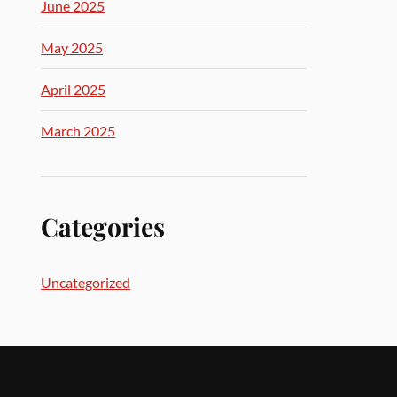
June 2025
May 2025
April 2025
March 2025
Categories
Uncategorized