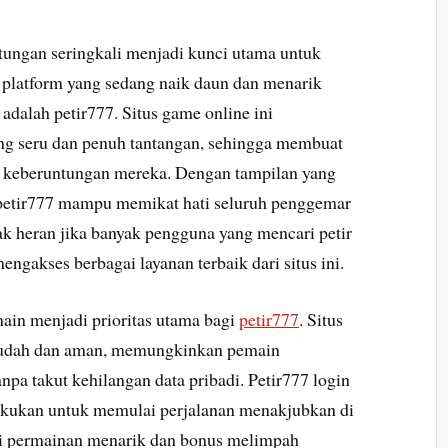
tungan seringkali menjadi kunci utama untuk
 platform yang sedang naik daun dan menarik
 adalah petir777. Situs game online ini
g seru dan penuh tantangan, sehingga membuat
 keberuntungan mereka. Dengan tampilan yang
f, petir777 mampu memikat hati seluruh penggemar
dak heran jika banyak pengguna yang mencari petir
ngakses berbagai layanan terbaik dari situs ini.
in menjadi prioritas utama bagi
petir777
. Situs
 mudah dan aman, memungkinkan pemain
pa takut kehilangan data pribadi. Petir777 login
lakukan untuk memulai perjalanan menakjubkan di
ai permainan menarik dan bonus melimpah