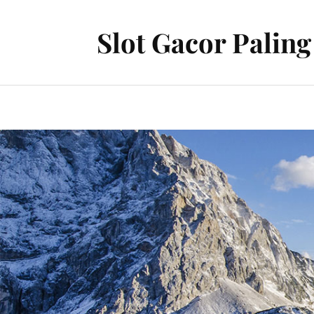
Slot Gacor Pali