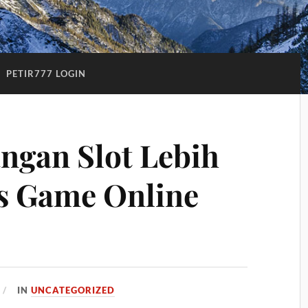
:
PETIR777 LOGIN
ngan Slot Lebih
us Game Online
IN
UNCATEGORIZED