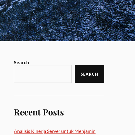
Search
SEARCH
Recent Posts
Analisis Kinerja Server untuk Menjamin