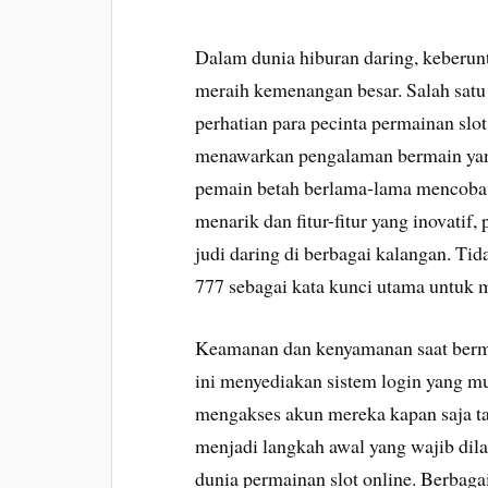
Dalam dunia hiburan daring, keberun
meraih kemenangan besar. Salah satu
perhatian para pecinta permainan slot
menawarkan pengalaman bermain yan
pemain betah berlama-lama mencoba
menarik dan fitur-fitur yang inovati
judi daring di berbagai kalangan. Ti
777 sebagai kata kunci utama untuk me
Keamanan dan kenyamanan saat berma
ini menyediakan sistem login yang
mengakses akun mereka kapan saja tan
menjadi langkah awal yang wajib di
dunia permainan slot online. Berbag