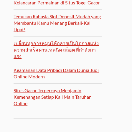
Kelancaran Permainan di Situs Togel Gacor
Temukan Rahasia Slot Deposit Mudah yang
Membantu Kamu Menang Berkali-Kali
Lipat!
เปลี่ยนทุกการหมุนให้กลายเป็นโอกาสแห่ง
ความสำเร็จ ผ่านเทคนิค สล็อต ที่กำลังมา
แรง
Keamanan Data Pribadi Dalam Dunia Judi
Online Modern
Situs Gacor Terpercaya Menjamin
Kemenangan Setiap Kali Main Taruhan
Online