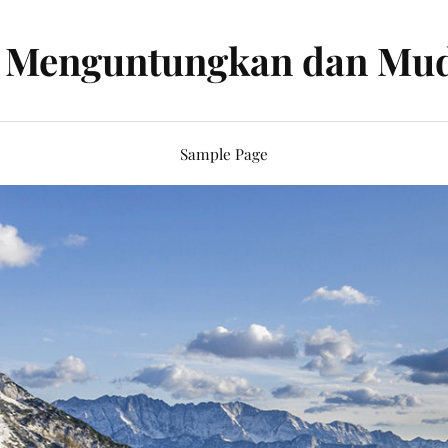
ng Menguntungkan dan M
Sample Page