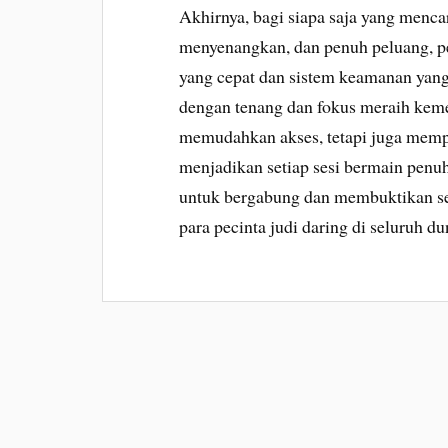
Akhirnya, bagi siapa saja yang menc
menyenangkan, dan penuh peluang, pet
yang cepat dan sistem keamanan yan
dengan tenang dan fokus meraih keme
memudahkan akses, tetapi juga mempe
menjadikan setiap sesi bermain penuh
untuk bergabung dan membuktikan se
para pecinta judi daring di seluruh du