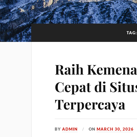
TAG
Raih Kemena
Cepat di Sit
Terpercaya
BY
ADMIN
ON
MARCH 30, 2026