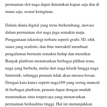
permainan slot naga dapat dimainkan kapan saja dan di
mana saja, sesuai keinginan.
Dalam dunia digital yang terus berkembang, inovasi
dalam permainan slot naga juga semakin maju.
Penggunaan teknologi terbaru seperti grafis 3D, efek
suara yang realistis, dan fitur interaktif membuat
pengalaman bermain semakin hidup dan memikat.
Banyak platform menawarkan berbagai pilihan tema
naga yang berbeda, mulai dari naga klasik hingga naga
futuristik, sehingga pemain tidak akan merasa bosan.
Dengan kata kunci seperti naga169 yang sering muncul
di berbagai platform, pemain dapat dengan mudah
menemukan situs terpercaya yang menawarkan
permainan berkualitas tinggi. Hal ini menunjukkan