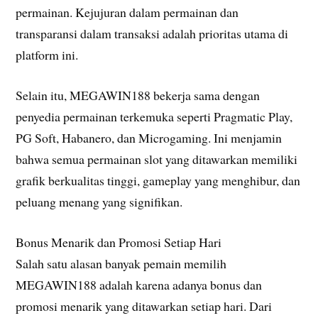
permainan. Kejujuran dalam permainan dan
transparansi dalam transaksi adalah prioritas utama di
platform ini.
Selain itu, MEGAWIN188 bekerja sama dengan
penyedia permainan terkemuka seperti Pragmatic Play,
PG Soft, Habanero, dan Microgaming. Ini menjamin
bahwa semua permainan slot yang ditawarkan memiliki
grafik berkualitas tinggi, gameplay yang menghibur, dan
peluang menang yang signifikan.
Bonus Menarik dan Promosi Setiap Hari
Salah satu alasan banyak pemain memilih
MEGAWIN188 adalah karena adanya bonus dan
promosi menarik yang ditawarkan setiap hari. Dari