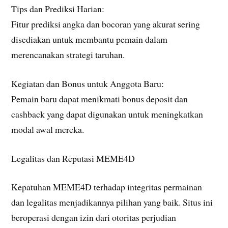
Tips dan Prediksi Harian:
Fitur prediksi angka dan bocoran yang akurat sering
disediakan untuk membantu pemain dalam
merencanakan strategi taruhan.
Kegiatan dan Bonus untuk Anggota Baru:
Pemain baru dapat menikmati bonus deposit dan
cashback yang dapat digunakan untuk meningkatkan
modal awal mereka.
Legalitas dan Reputasi MEME4D
Kepatuhan MEME4D terhadap integritas permainan
dan legalitas menjadikannya pilihan yang baik. Situs ini
beroperasi dengan izin dari otoritas perjudian