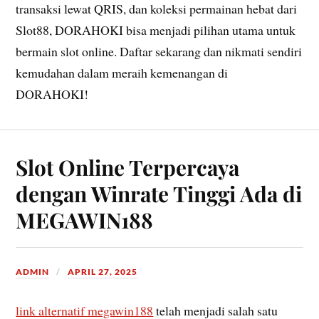
transaksi lewat QRIS, dan koleksi permainan hebat dari
Slot88, DORAHOKI bisa menjadi pilihan utama untuk
bermain slot online. Daftar sekarang dan nikmati sendiri
kemudahan dalam meraih kemenangan di
DORAHOKI!
Slot Online Terpercaya
dengan Winrate Tinggi Ada di
MEGAWIN188
ADMIN
APRIL 27, 2025
link alternatif megawin188
telah menjadi salah satu