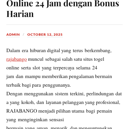
Online 24 Jam dengan Bonus
Harian
ADMIN
OCTOBER 12, 2025
Dalam era hiburan digital yang terus berkembang,
rajabango
muncul sebagai salah satu situs togel
online serta slot yang terpercaya selama 24
jam dan mampu memberikan pengalaman bermain
terbaik bagi para penggunanya.
Dengan menggunakan sistem terkini, perlindungan dat
a yang kokoh, dan layanan pelanggan yang profesional,
RAJABANGO menjadi pilihan utama bagi pemain
yang menginginkan sensasi
bermain yang aman, menarik, dan menguntungkan