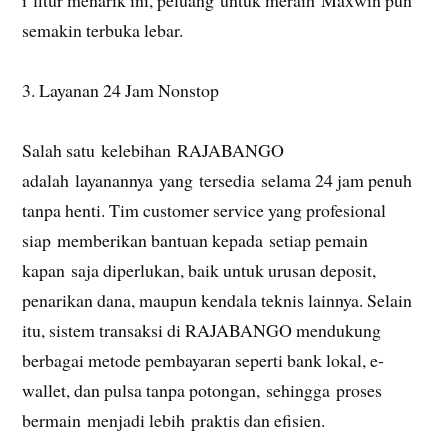
i fitur menarik ini, peluang untuk meraih Maxwin pun
semakin terbuka lebar.
3. Layanan 24 Jam Nonstop
Salah satu kelebihan RAJABANGO
adalah layanannya yang tersedia selama 24 jam penuh
tanpa henti. Tim customer service yang profesional
siap memberikan bantuan kepada setiap pemain
kapan saja diperlukan, baik untuk urusan deposit,
penarikan dana, maupun kendala teknis lainnya. Selain
itu, sistem transaksi di RAJABANGO mendukung
berbagai metode pembayaran seperti bank lokal, e-
wallet, dan pulsa tanpa potongan, sehingga proses
bermain menjadi lebih praktis dan efisien.