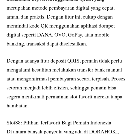
merupakan metode pembayaran digital yang cepat,
aman, dan praktis. Dengan fitur ini, cukup dengan
memindai kode QR menggunakan aplikasi dompet
digital seperti DANA, OVO, GoPay, atau mobile
banking, transaksi dapat diselesaikan.
Dengan adanya fitur deposit QRIS, pemain tidak perlu
mengalami kesulitan melakukan transfer bank manual
atau mengonfirmasi pembayaran secara terpisah. Proses
setoran menjadi lebih efisien, sehingga pemain bisa
segera menikmati permainan slot favorit mereka tanpa
hambatan.
Slot88: Pilihan Terfavorit Bagi Pemain Indonesia
Di antara banyak penyedia yang ada di DORAHOKI,