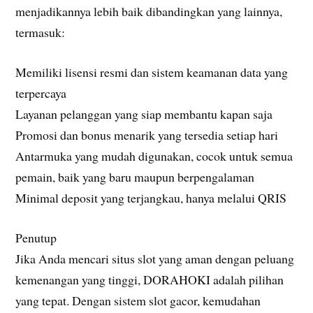
menjadikannya lebih baik dibandingkan yang lainnya,
termasuk:
Memiliki lisensi resmi dan sistem keamanan data yang
terpercaya
Layanan pelanggan yang siap membantu kapan saja
Promosi dan bonus menarik yang tersedia setiap hari
Antarmuka yang mudah digunakan, cocok untuk semua
pemain, baik yang baru maupun berpengalaman
Minimal deposit yang terjangkau, hanya melalui QRIS
Penutup
Jika Anda mencari situs slot yang aman dengan peluang
kemenangan yang tinggi, DORAHOKI adalah pilihan
yang tepat. Dengan sistem slot gacor, kemudahan