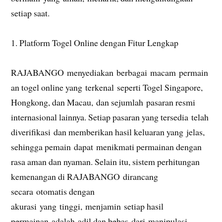
setiap saat.
1. Platform Togel Online dengan Fitur Lengkap
RAJABANGO menyediakan berbagai macam permain
an togel online yang terkenal seperti Togel Singapore,
Hongkong, dan Macau, dan sejumlah pasaran resmi
internasional lainnya. Setiap pasaran yang tersedia telah
diverifikasi dan memberikan hasil keluaran yang jelas,
sehingga pemain dapat menikmati permainan dengan
rasa aman dan nyaman. Selain itu, sistem perhitungan
kemenangan di RAJABANGO dirancang
secara otomatis dengan
akurasi yang tinggi, menjamin setiap hasil
permainan adalah adil dan bebas dari manipulasi.