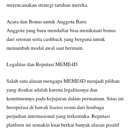
merencanakan strategi taruhan mereka.
Acara dan Bonus untuk Anggota Baru:
Anggota yang baru mendaftar bisa menikmati bonus
dari setoran serta cashback yang berguna untuk
menambah modal awal saat bermain.
Legalitas dan Reputasi MEME4D
Salah satu alasan mengapa MEME4D menjadi pilihan
yang disukai adalah karena legalitasnya dan
komitmennya pada kejujuran dalam permainan. Situs ini
beroperasi di bawah lisensi resmi dari lembaga
perjudian internasional yang terkemuka. Reputasi
platform ini semakin kuat berkat banyak ulasan positif