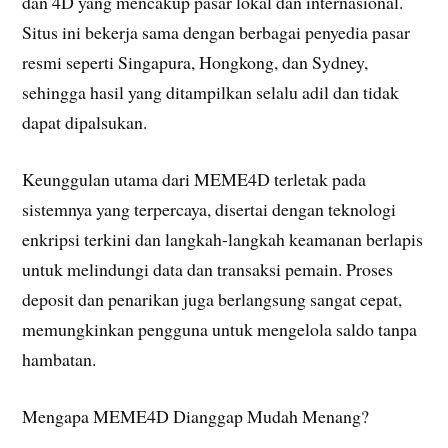
dan 4D yang mencakup pasar lokal dan internasional.
Situs ini bekerja sama dengan berbagai penyedia pasar
resmi seperti Singapura, Hongkong, dan Sydney,
sehingga hasil yang ditampilkan selalu adil dan tidak
dapat dipalsukan.
Keunggulan utama dari MEME4D terletak pada
sistemnya yang terpercaya, disertai dengan teknologi
enkripsi terkini dan langkah-langkah keamanan berlapis
untuk melindungi data dan transaksi pemain. Proses
deposit dan penarikan juga berlangsung sangat cepat,
memungkinkan pengguna untuk mengelola saldo tanpa
hambatan.
Mengapa MEME4D Dianggap Mudah Menang?