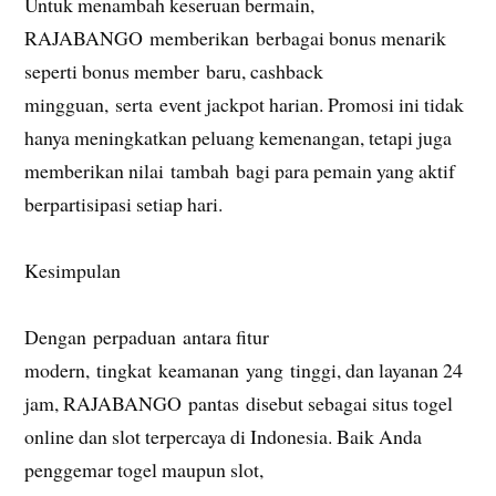
Untuk menambah keseruan bermain,
RAJABANGO memberikan berbagai bonus menarik
seperti bonus member baru, cashback
mingguan, serta event jackpot harian. Promosi ini tidak
hanya meningkatkan peluang kemenangan, tetapi juga
memberikan nilai tambah bagi para pemain yang aktif
berpartisipasi setiap hari.
Kesimpulan
Dengan perpaduan antara fitur
modern, tingkat keamanan yang tinggi, dan layanan 24
jam, RAJABANGO pantas disebut sebagai situs togel
online dan slot terpercaya di Indonesia. Baik Anda
penggemar togel maupun slot,