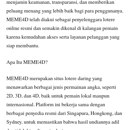
menjamin keamanan, transparansi, dan memberikan
peluang menang yang lebih baik bagi para penggunanya.
MEME4D telah diakui sebagai penyelenggara lotere
online resmi dan semakin dikenal di kalangan pemain
karena kemudahan akses serta layanan pelanggan yang
siap membantu.
Apa Itu MEME4D?
MEME4D merupakan situs lotere daring yang
menawarkan berbagai jenis permainan angka, seperti
2D, 3D, dan 4D, baik untuk pemain lokal maupun
internasional. Platform ini bekerja sama dengan
berbagai penyedia resmi dari Singapura, Hongkong, dan
Sydney, untuk memastikan bahwa hasil undiannya adil