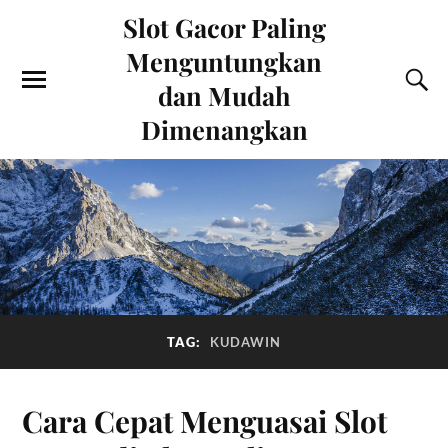
Slot Gacor Paling
Menguntungkan
dan Mudah
Dimenangkan
TAG:
KUDAWIN
Cara Cepat Menguasai Slot