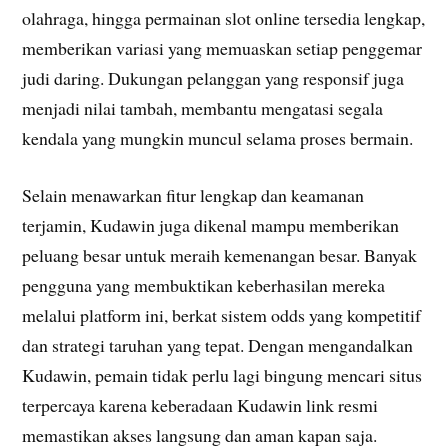
olahraga, hingga permainan slot online tersedia lengkap,
memberikan variasi yang memuaskan setiap penggemar
judi daring. Dukungan pelanggan yang responsif juga
menjadi nilai tambah, membantu mengatasi segala
kendala yang mungkin muncul selama proses bermain.
Selain menawarkan fitur lengkap dan keamanan
terjamin, Kudawin juga dikenal mampu memberikan
peluang besar untuk meraih kemenangan besar. Banyak
pengguna yang membuktikan keberhasilan mereka
melalui platform ini, berkat sistem odds yang kompetitif
dan strategi taruhan yang tepat. Dengan mengandalkan
Kudawin, pemain tidak perlu lagi bingung mencari situs
terpercaya karena keberadaan Kudawin link resmi
memastikan akses langsung dan aman kapan saja.