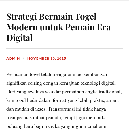
Strategi Bermain Togel
Modern untuk Pemain Era
Digital
ADMIN
NOVEMBER 13, 2025
Permainan togel telah mengalami perkembangan
signifikan seiring dengan kemajuan teknologi digital.
Dari yang awalnya sekadar permainan angka tradisional,
kini togel hadir dalam format yang lebih praktis, aman,
dan mudah diakses. Transformasi ini tidak hanya
memperluas minat pemain, tetapi juga membuka
peluang baru bagi mereka yang ingin memahami