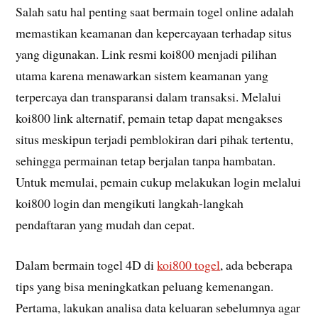
Salah satu hal penting saat bermain togel online adalah
memastikan keamanan dan kepercayaan terhadap situs
yang digunakan. Link resmi koi800 menjadi pilihan
utama karena menawarkan sistem keamanan yang
terpercaya dan transparansi dalam transaksi. Melalui
koi800 link alternatif, pemain tetap dapat mengakses
situs meskipun terjadi pemblokiran dari pihak tertentu,
sehingga permainan tetap berjalan tanpa hambatan.
Untuk memulai, pemain cukup melakukan login melalui
koi800 login dan mengikuti langkah-langkah
pendaftaran yang mudah dan cepat.
Dalam bermain togel 4D di
koi800 togel
, ada beberapa
tips yang bisa meningkatkan peluang kemenangan.
Pertama, lakukan analisa data keluaran sebelumnya agar