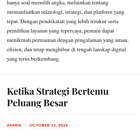
hanya soal memilih angka, melainkan tentang
memanfaatkan teknologi, strategi, dan platform yang
tepat. Dengan pendekatan yang lebih terukur serta
pemilihan layanan yang tepercaya, pemain dapat
menikmati permainan dengan pengalaman yang aman,
efisien, dan tetap menghibur di tengah lanskap digital
yang terus berkembang.
Ketika Strategi Bertemu
Peluang Besar
ADMIN
OCTOBER 12, 2025