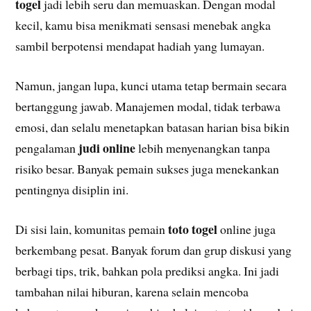
togel
jadi lebih seru dan memuaskan. Dengan modal
kecil, kamu bisa menikmati sensasi menebak angka
sambil berpotensi mendapat hadiah yang lumayan.
Namun, jangan lupa, kunci utama tetap bermain secara
bertanggung jawab. Manajemen modal, tidak terbawa
emosi, dan selalu menetapkan batasan harian bisa bikin
judi online
pengalaman
lebih menyenangkan tanpa
risiko besar. Banyak pemain sukses juga menekankan
pentingnya disiplin ini.
toto togel
Di sisi lain, komunitas pemain
online juga
berkembang pesat. Banyak forum dan grup diskusi yang
berbagi tips, trik, bahkan pola prediksi angka. Ini jadi
tambahan nilai hiburan, karena selain mencoba