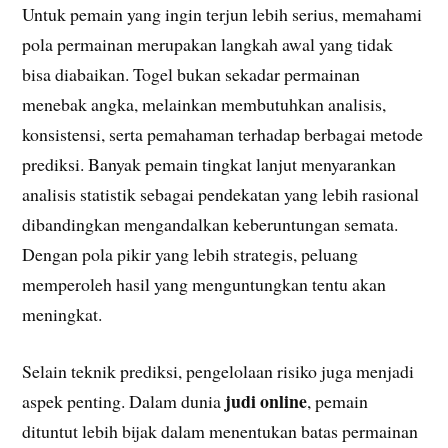
Untuk pemain yang ingin terjun lebih serius, memahami
pola permainan merupakan langkah awal yang tidak
bisa diabaikan. Togel bukan sekadar permainan
menebak angka, melainkan membutuhkan analisis,
konsistensi, serta pemahaman terhadap berbagai metode
prediksi. Banyak pemain tingkat lanjut menyarankan
analisis statistik sebagai pendekatan yang lebih rasional
dibandingkan mengandalkan keberuntungan semata.
Dengan pola pikir yang lebih strategis, peluang
memperoleh hasil yang menguntungkan tentu akan
meningkat.
Selain teknik prediksi, pengelolaan risiko juga menjadi
judi online
aspek penting. Dalam dunia
, pemain
dituntut lebih bijak dalam menentukan batas permainan