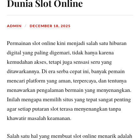
Dunia Slot Online
ADMIN
DECEMBER 18, 2025
Permainan slot online kini menjadi salah satu hiburan
digital yang paling digemari, tidak hanya karena
kemudahan akses, tetapi juga sensasi seru yang
ditawarkannya. Di era serba cepat ini, banyak pemain
mencari platform yang aman, terpercaya, dan tentunya
menawarkan pengalaman bermain yang menyenangkan.
Inilah mengapa memilih situs yang tepat sangat penting
agar setiap putaran slot terasa menyenangkan tanpa
khawatir masalah keamanan.
Salah satu hal yang membuat slot online menarik adalah