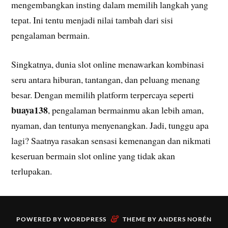
mengembangkan insting dalam memilih langkah yang
tepat. Ini tentu menjadi nilai tambah dari sisi
pengalaman bermain.
Singkatnya, dunia slot online menawarkan kombinasi
seru antara hiburan, tantangan, dan peluang menang
besar. Dengan memilih platform terpercaya seperti
buaya138
, pengalaman bermainmu akan lebih aman,
nyaman, dan tentunya menyenangkan. Jadi, tunggu apa
lagi? Saatnya rasakan sensasi kemenangan dan nikmati
keseruan bermain slot online yang tidak akan
terlupakan.
&
POWERED BY
WORDPRESS
THEME BY
ANDERS NORÉN