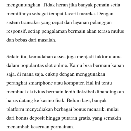
menguntungkan. Tidak heran jika banyak pemain setia
memilihnya sebagai tempat favorit mereka. Dengan
sistem transaksi yang cepat dan layanan pelanggan
responsif, setiap pengalaman bermain akan terasa mulus
dan bebas dari masalah.
Selain itu, kemudahan akses juga menjadi faktor utama
dalam popularitas slot online. Kamu bisa bermain kapan
saja, di mana saja, cukup dengan menggunakan
perangkat smartphone atau komputer. Hal ini tentu
membuat aktivitas bermain lebih fleksibel dibandingkan
harus datang ke kasino fisik. Belum lagi, banyak
platform menyediakan berbagai bonus menarik, mulai
dari bonus deposit hingga putaran gratis, yang semakin
menambah keseruan permainan.