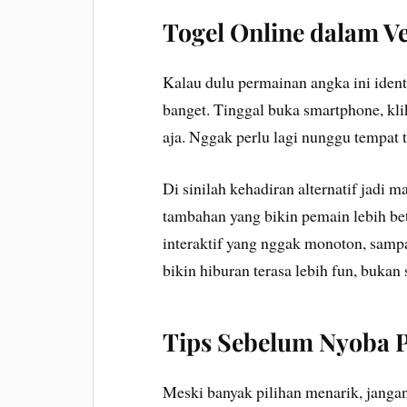
Togel Online dalam Ve
Kalau dulu permainan angka ini ident
banget. Tinggal buka smartphone, kli
aja. Nggak perlu lagi nunggu tempat te
Di sinilah kehadiran alternatif jadi 
tambahan yang bikin pemain lebih bet
interaktif yang nggak monoton, sampa
bikin hiburan terasa lebih fun, bukan 
Tips Sebelum Nyoba 
Meski banyak pilihan menarik, jangan