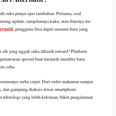
ih suka punya opsi tambahan. Pertama, soal
ang update, tampilannya kaku, atau fiturnya itu-
ernatif
, pengguna bisa dapat suasana baru yang
 sih yang nggak suka dikasih reward? Platform
h penawaran spesial buat menarik member baru.
gin coba.
g semuanya serba cepat. Dari order makanan sampai
s, dan gampang diakses lewat smartphone.
an teknologi yang lebih kekinian, bikin pengalaman