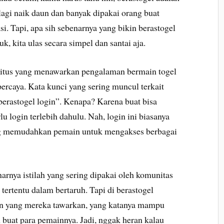
 lagi naik daun dan banyak dipakai orang buat
i. Tapi, apa sih sebenarnya yang bikin berastogel
uk, kita ulas secara simpel dan santai aja.
i situs yang menawarkan pengalaman bermain togel
ercaya. Kata kunci yang sering muncul terkait
berastogel login”. Kenapa? Karena buat bisa
u login terlebih dahulu. Nah, login ini biasanya
yang memudahkan pemain untuk mengakses berbagai
arnya istilah yang sering dipakai oleh komunitas
tertentu dalam bertaruh. Tapi di berastogel
anan yang mereka tawarkan, yang katanya mampu
buat para pemainnya. Jadi, nggak heran kalau